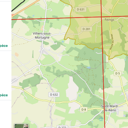
spèce
spèce