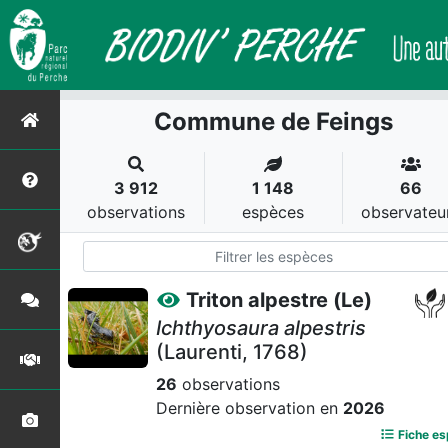
Commune de Feings
3 912
1 148
66
observations
espèces
observateu
Triton alpestre (Le)
Ichthyosaura alpestris
(Laurenti, 1768)
26
observations
Dernière observation en
2026
Fiche e