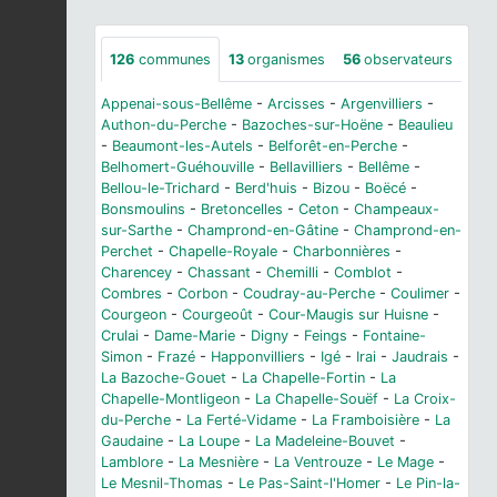
126
communes
13
organismes
56
observateurs
Appenai-sous-Bellême
-
Arcisses
-
Argenvilliers
-
Authon-du-Perche
-
Bazoches-sur-Hoëne
-
Beaulieu
-
Beaumont-les-Autels
-
Belforêt-en-Perche
-
Belhomert-Guéhouville
-
Bellavilliers
-
Bellême
-
Bellou-le-Trichard
-
Berd'huis
-
Bizou
-
Boëcé
-
Bonsmoulins
-
Bretoncelles
-
Ceton
-
Champeaux-
sur-Sarthe
-
Champrond-en-Gâtine
-
Champrond-en-
Perchet
-
Chapelle-Royale
-
Charbonnières
-
Charencey
-
Chassant
-
Chemilli
-
Comblot
-
Combres
-
Corbon
-
Coudray-au-Perche
-
Coulimer
-
Courgeon
-
Courgeoût
-
Cour-Maugis sur Huisne
-
Crulai
-
Dame-Marie
-
Digny
-
Feings
-
Fontaine-
Simon
-
Frazé
-
Happonvilliers
-
Igé
-
Irai
-
Jaudrais
-
La Bazoche-Gouet
-
La Chapelle-Fortin
-
La
Chapelle-Montligeon
-
La Chapelle-Souëf
-
La Croix-
du-Perche
-
La Ferté-Vidame
-
La Framboisière
-
La
Gaudaine
-
La Loupe
-
La Madeleine-Bouvet
-
Lamblore
-
La Mesnière
-
La Ventrouze
-
Le Mage
-
Le Mesnil-Thomas
-
Le Pas-Saint-l'Homer
-
Le Pin-la-