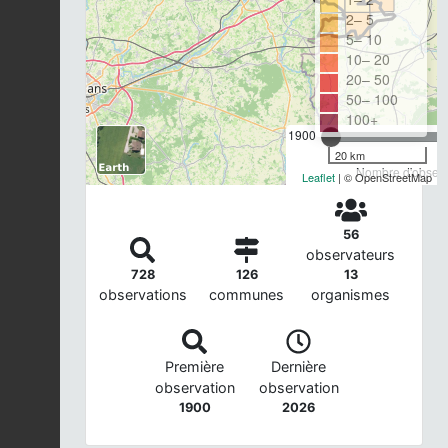
2– 5
5– 10
10– 20
20– 50
50– 100
100+
1900
20 km
Nombre d'observa
Leaflet
| © OpenStreetMap
56
observateurs
728
126
13
observations
communes
organismes
Première
Dernière
observation
observation
1900
2026