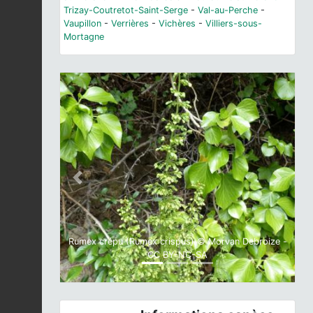
Trizay-Coutretot-Saint-Serge
-
Val-au-Perche
-
Vaupillon
-
Verrières
-
Vichères
-
Villiers-sous-
Mortagne
Previous
Next
Rumex crépu (Rumex crispus) © Morvan Debroize -
CC BY-NC-SA