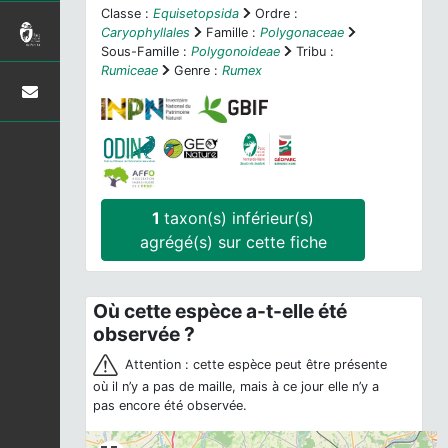
Classe :
Equisetopsida
Ordre :
Caryophyllales
Famille :
Polygonaceae
Sous-Famille :
Polygonoideae
Tribu :
Rumiceae
Genre :
Rumex
1
taxon(s) inférieur(s)
agrégé(s) sur cette fiche
Où cette espèce a-t-elle été
observée ?
Attention : cette espèce peut être présente
où il n’y a pas de maille, mais à ce jour elle n’y a
pas encore été observée.