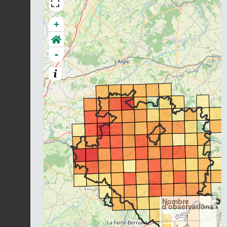
+
-
Nombre
d'observations
0– 1
1– 2