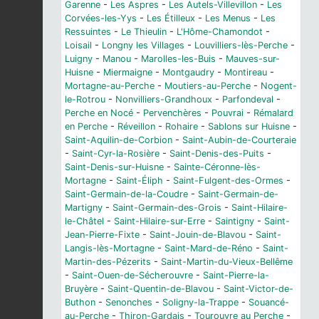
Garenne
-
Les Aspres
-
Les Autels-Villevillon
-
Les
Corvées-les-Yys
-
Les Étilleux
-
Les Menus
-
Les
Ressuintes
-
Le Thieulin
-
L'Hôme-Chamondot
-
Loisail
-
Longny les Villages
-
Louvilliers-lès-Perche
-
Luigny
-
Manou
-
Marolles-les-Buis
-
Mauves-sur-
Huisne
-
Miermaigne
-
Montgaudry
-
Montireau
-
Mortagne-au-Perche
-
Moutiers-au-Perche
-
Nogent-
le-Rotrou
-
Nonvilliers-Grandhoux
-
Parfondeval
-
Perche en Nocé
-
Pervenchères
-
Pouvrai
-
Rémalard
en Perche
-
Réveillon
-
Rohaire
-
Sablons sur Huisne
-
Saint-Aquilin-de-Corbion
-
Saint-Aubin-de-Courteraie
-
Saint-Cyr-la-Rosière
-
Saint-Denis-des-Puits
-
Saint-Denis-sur-Huisne
-
Sainte-Céronne-lès-
Mortagne
-
Saint-Éliph
-
Saint-Fulgent-des-Ormes
-
Saint-Germain-de-la-Coudre
-
Saint-Germain-de-
Martigny
-
Saint-Germain-des-Grois
-
Saint-Hilaire-
le-Châtel
-
Saint-Hilaire-sur-Erre
-
Saintigny
-
Saint-
Jean-Pierre-Fixte
-
Saint-Jouin-de-Blavou
-
Saint-
Langis-lès-Mortagne
-
Saint-Mard-de-Réno
-
Saint-
Martin-des-Pézerits
-
Saint-Martin-du-Vieux-Bellême
-
Saint-Ouen-de-Sécherouvre
-
Saint-Pierre-la-
Bruyère
-
Saint-Quentin-de-Blavou
-
Saint-Victor-de-
Buthon
-
Senonches
-
Soligny-la-Trappe
-
Souancé-
au-Perche
-
Thiron-Gardais
-
Tourouvre au Perche
-