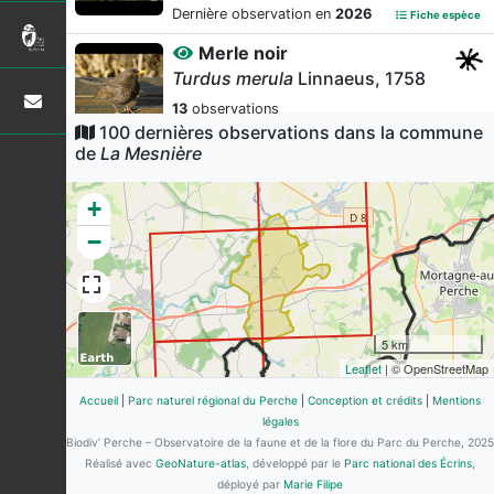
Dernière observation en
2026
Fiche espèce
Merle noir
Turdus merula
Linnaeus, 1758
13
observations
100 dernières observations dans la commune
Dernière observation en
2026
Fiche espèce
de
La Mesnière
Chevreuil européen
Capreolus capreolus
(Linnaeus,
+
1758)
−
13
observations
Dernière observation en
2026
Fiche espèce
Fromental élevé
Arrhenatherum elatius
(L.) P.Beauv.
5 km
ex J.Presl & C.Presl, 1819
Leaflet
| © OpenStreetMap
13
observations
Accueil
|
Parc naturel régional du Perche
|
Conception et crédits
|
Mentions
Dernière observation en
2026
Fiche espèce
légales
Fauvette à tête noire
Biodiv’ Perche – Observatoire de la faune et de la flore du Parc du Perche, 2025
Réalisé avec
GeoNature-atlas
Sylvia atricapilla
, développé par le
(Linnaeus,
Parc national des Écrins
,
1758)
déployé par
Marie Filipe