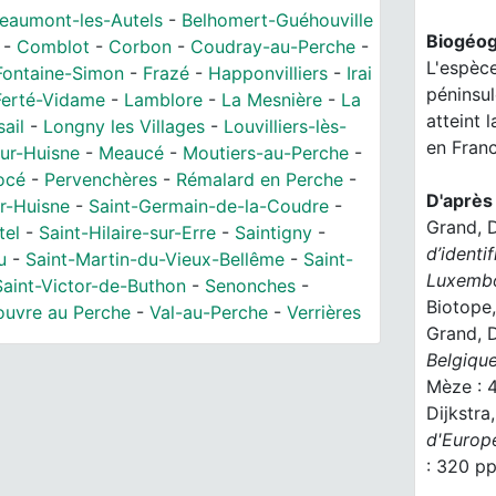
eaumont-les-Autels
-
Belhomert-Guéhouville
Biogéog
-
Comblot
-
Corbon
-
Coudray-au-Perche
-
L'espèce
Fontaine-Simon
-
Frazé
-
Happonvilliers
-
Irai
péninsul
Ferté-Vidame
-
Lamblore
-
La Mesnière
-
La
atteint 
sail
-
Longny les Villages
-
Louvilliers-lès-
en Franc
ur-Huisne
-
Meaucé
-
Moutiers-au-Perche
-
océ
-
Pervenchères
-
Rémalard en Perche
-
D'après 
r-Huisne
-
Saint-Germain-de-la-Coudre
-
Grand, D
tel
-
Saint-Hilaire-sur-Erre
-
Saintigny
-
d’identi
u
-
Saint-Martin-du-Vieux-Bellême
-
Saint-
Luxembo
Saint-Victor-de-Buthon
-
Senonches
-
Biotope,
ouvre au Perche
-
Val-au-Perche
-
Verrières
Grand, D
Belgiqu
Mèze : 
Dijkstra
d'Europe
: 320 pp