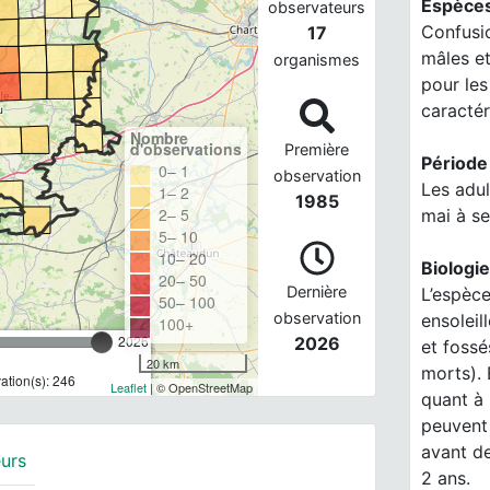
Espèces
observateurs
Confusi
17
mâles e
organismes
pour les
caractér
Nombre
d'observations
Première
Période
0– 1
observation
Les adul
1– 2
1985
2– 5
mai à s
5– 10
10– 20
Biologie
20– 50
Dernière
L’espèc
50– 100
observation
ensoleil
100+
2026
2026
et fossé
20 km
morts). 
tion(s): 246
Leaflet
| © OpenStreetMap
quant à 
peuvent 
avant de
urs
2 ans.