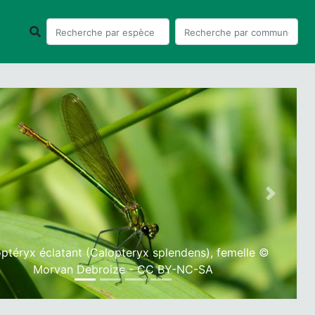
ious
Next
ptéryx éclatant (Calopteryx splendens), femelle ©
Morvan Debroize - CC BY-NC-SA