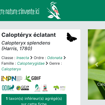
Caloptéryx éclatant
Calopteryx splendens
(Harris, 1780)
Classe :
Insecta
Ordre :
Odonata
Famille :
Calopterygidae
Genre :
Prev
Calopteryx
Calo
1
taxon(s) inférieur(s) agrégé(s)
sur cette fiche