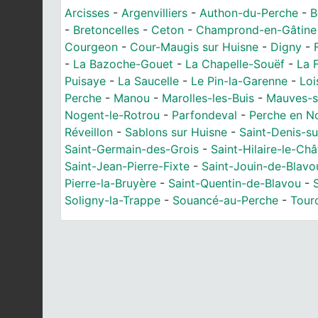
Arcisses
-
Argenvilliers
-
Authon-du-Perche
-
B
-
Bretoncelles
-
Ceton
-
Champrond-en-Gâtine
Courgeon
-
Cour-Maugis sur Huisne
-
Digny
-
-
La Bazoche-Gouet
-
La Chapelle-Souëf
-
La 
Puisaye
-
La Saucelle
-
Le Pin-la-Garenne
-
Loi
Perche
-
Manou
-
Marolles-les-Buis
-
Mauves-s
Nogent-le-Rotrou
-
Parfondeval
-
Perche en N
Réveillon
-
Sablons sur Huisne
-
Saint-Denis-su
Saint-Germain-des-Grois
-
Saint-Hilaire-le-Châ
Saint-Jean-Pierre-Fixte
-
Saint-Jouin-de-Blavo
Pierre-la-Bruyère
-
Saint-Quentin-de-Blavou
-
Soligny-la-Trappe
-
Souancé-au-Perche
-
Tour