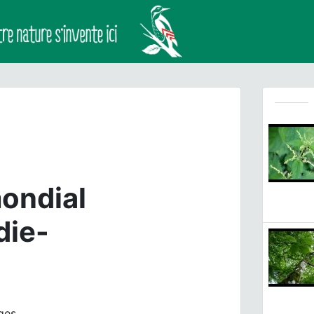
ondial
ie-
ges