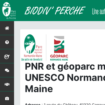
PNR et géoparc m
UNESCO Normand
Maine
Adresse
: 1 route du Château, 61320 Carrou