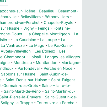
eurs
azoches-sur-Hoëne
-
Beaulieu
-
Beaumont-
éhouville
-
Bellavilliers
-
Béthonvilliers
-
hamprond-en-Perchet
-
Chapelle-Royale
-
sur Huisne
-
Digny
-
Feings
-
Fontaine-
zoche-Gouet
-
La Chapelle-Montligeon
-
La
sière
-
La Gaudaine
-
La Loupe
-
La
-
La Ventrouze
-
Le Mage
-
Le Pas-Saint-
 Autels-Villevillon
-
Les Étilleux
-
Les
me-Chamondot
-
Loisail
-
Longny les Villages
aigne
-
Montireau
-
Montlandon
-
Mortagne-
randhoux
-
Parfondeval
-
Perche en Nocé
-
-
Sablons sur Huisne
-
Saint-Aubin-de-
e
-
Saint-Denis-sur-Huisne
-
Saint-Fulgent-
nt-Germain-des-Grois
-
Saint-Hilaire-le-
-
Saint-Mard-de-Réno
-
Saint-Martin-du-
Saint-Pierre-la-Bruyère
-
Saint-Quentin-de-
-
Soligny-la-Trappe
-
Tourouvre au Perche
-