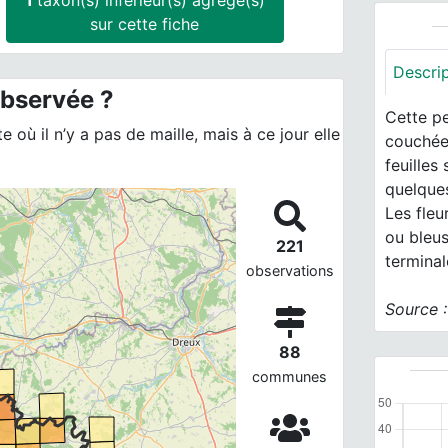
1
taxon(s) inférieur(s) agrégé(s)
sur cette fiche
Descri
observée ?
Cette pe
 où il n’y a pas de maille, mais à ce jour elle
couchée 
feuilles
quelque
Les fleu
ou bleu
221
terminal
observations
Source 
88
communes