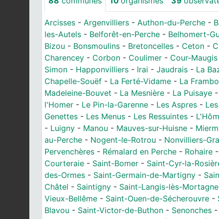
88
communes
10
organismes
39
observat
Arcisses
-
Argenvilliers
-
Authon-du-Perche
-
B
les-Autels
-
Belforêt-en-Perche
-
Belhomert-Gu
Bizou
-
Bonsmoulins
-
Bretoncelles
-
Ceton
-
C
Charencey
-
Corbon
-
Coulimer
-
Cour-Maugis 
Simon
-
Happonvilliers
-
Irai
-
Jaudrais
-
La Ba
Chapelle-Souëf
-
La Ferté-Vidame
-
La Framboi
Madeleine-Bouvet
-
La Mesnière
-
La Puisaye
l'Homer
-
Le Pin-la-Garenne
-
Les Aspres
-
Les
Genettes
-
Les Menus
-
Les Ressuintes
-
L'Hô
-
Luigny
-
Manou
-
Mauves-sur-Huisne
-
Mierm
au-Perche
-
Nogent-le-Rotrou
-
Nonvilliers-G
Pervenchères
-
Rémalard en Perche
-
Rohaire
Courteraie
-
Saint-Bomer
-
Saint-Cyr-la-Rosièr
des-Ormes
-
Saint-Germain-de-Martigny
-
Sai
Châtel
-
Saintigny
-
Saint-Langis-lès-Mortagne
Vieux-Bellême
-
Saint-Ouen-de-Sécherouvre
-
Blavou
-
Saint-Victor-de-Buthon
-
Senonches