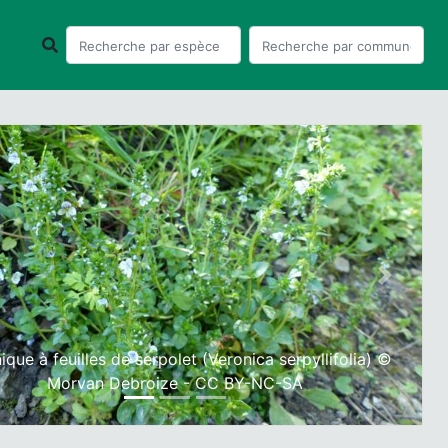
ious
Next
ique à feuilles de serpolet (Veronica serpyllifolia) ©
Morvan Debroize - CC BY-NC-SA