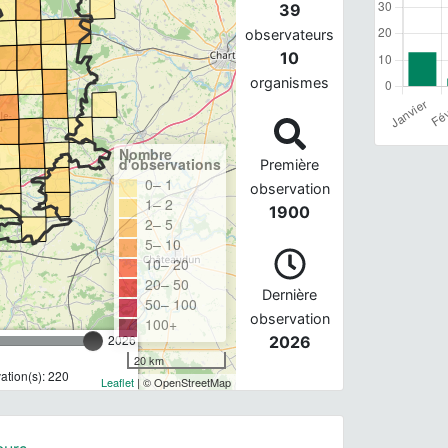
39
observateurs
10
organismes
Nombre
d'observations
Première
0– 1
observation
1– 2
1900
2– 5
5– 10
10– 20
20– 50
Dernière
50– 100
observation
100+
2026
2026
20 km
tion(s): 220
Leaflet
| © OpenStreetMap