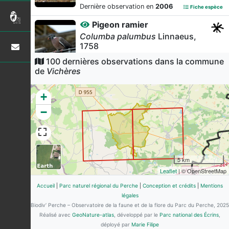
Dernière observation en
2006
Fiche espèce
Pigeon ramier
Columba palumbus
Linnaeus,
1758
100 dernières observations dans la commune
47
observations
de
Vichères
Dernière observation en
2010
Fiche espèce
Verdier d'Europe
+
Chloris chloris
(Linnaeus,
1758)
−
40
observations
Dernière observation en
2006
Fiche espèce
Pinson des arbres
5 km
Fringilla coelebs
Linnaeus, 1758
Leaflet
| © OpenStreetMap
38
observations
Accueil
|
Parc naturel régional du Perche
|
Conception et crédits
|
Mentions
Dernière observation en
2006
Fiche espèce
légales
-
Biodiv’ Perche – Observatoire de la faune et de la flore du Parc du Perche, 2025
Réalisé avec
GeoNature-atlas
Corvus corone corone
, développé par le
Parc national des Écrins
Linnaeus,
,
1758
déployé par
Marie Filipe