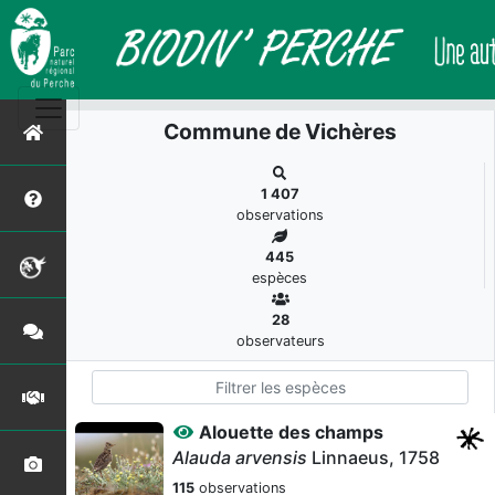
Commune de Vichères
1 407
observations
445
espèces
28
observateurs
Alouette des champs
Alauda arvensis
Linnaeus, 1758
115
observations