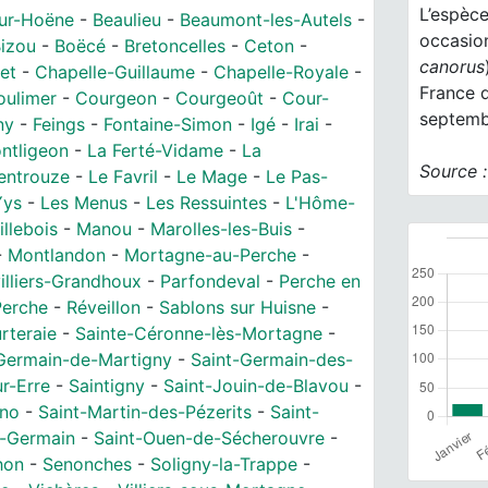
L’espèce
ur-Hoëne
-
Beaulieu
-
Beaumont-les-Autels
-
occasion
izou
-
Boëcé
-
Bretoncelles
-
Ceton
-
canorus
et
-
Chapelle-Guillaume
-
Chapelle-Royale
-
France d
oulimer
-
Courgeon
-
Courgeoût
-
Cour-
septemb
ny
-
Feings
-
Fontaine-Simon
-
Igé
-
Irai
-
ntligeon
-
La Ferté-Vidame
-
La
Source 
entrouze
-
Le Favril
-
Le Mage
-
Le Pas-
Yys
-
Les Menus
-
Les Ressuintes
-
L'Hôme-
llebois
-
Manou
-
Marolles-les-Buis
-
-
Montlandon
-
Mortagne-au-Perche
-
illiers-Grandhoux
-
Parfondeval
-
Perche en
Perche
-
Réveillon
-
Sablons sur Huisne
-
rteraie
-
Sainte-Céronne-lès-Mortagne
-
Germain-de-Martigny
-
Saint-Germain-des-
ur-Erre
-
Saintigny
-
Saint-Jouin-de-Blavou
-
éno
-
Saint-Martin-des-Pézerits
-
Saint-
t-Germain
-
Saint-Ouen-de-Sécherouvre
-
hon
-
Senonches
-
Soligny-la-Trappe
-