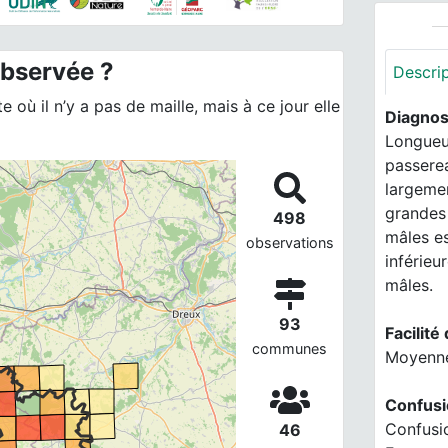
observée ?
Descri
 où il n’y a pas de maille, mais à ce jour elle
Diagnos
Longueu
passerea
largemen
grandes 
498
mâles es
observations
inférieu
mâles.
93
Facilité 
communes
Moyennem
Confusi
Confusio
46