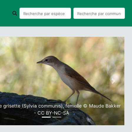
ious
Next
e grisette (Sylvia communis), femelle © Maude Bakker
- CC BY-NC-SA