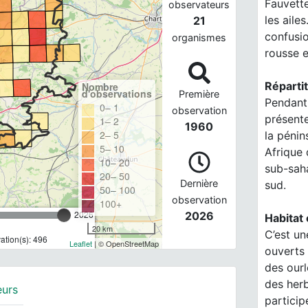
Fauvette
observateurs
les aile
21
confusi
organismes
rousse e
Répartit
Nombre
d'observations
Première
Pendant 
0– 1
observation
présente
1– 2
1960
2– 5
la pénin
5– 10
Afrique 
10– 20
sub-saha
20– 50
Dernière
sud.
50– 100
observation
100+
2026
2026
Habitat 
20 km
C’est un
tion(s): 496
Leaflet
| © OpenStreetMap
ouverts
des ourl
des herb
eurs
particip