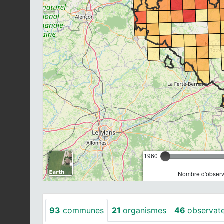
1960
Nombre d'observa
93
communes
21
organismes
46
observat