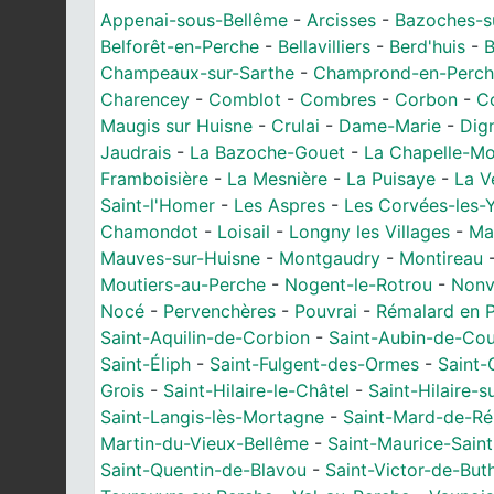
Appenai-sous-Bellême
-
Arcisses
-
Bazoches-s
Belforêt-en-Perche
-
Bellavilliers
-
Berd'huis
-
B
Champeaux-sur-Sarthe
-
Champrond-en-Perch
Charencey
-
Comblot
-
Combres
-
Corbon
-
C
Maugis sur Huisne
-
Crulai
-
Dame-Marie
-
Dig
Jaudrais
-
La Bazoche-Gouet
-
La Chapelle-Mo
Framboisière
-
La Mesnière
-
La Puisaye
-
La V
Saint-l'Homer
-
Les Aspres
-
Les Corvées-les-
Chamondot
-
Loisail
-
Longny les Villages
-
Mai
Mauves-sur-Huisne
-
Montgaudry
-
Montireau
Moutiers-au-Perche
-
Nogent-le-Rotrou
-
Nonv
Nocé
-
Pervenchères
-
Pouvrai
-
Rémalard en 
Saint-Aquilin-de-Corbion
-
Saint-Aubin-de-Cou
Saint-Éliph
-
Saint-Fulgent-des-Ormes
-
Saint-
Grois
-
Saint-Hilaire-le-Châtel
-
Saint-Hilaire-s
Saint-Langis-lès-Mortagne
-
Saint-Mard-de-R
Martin-du-Vieux-Bellême
-
Saint-Maurice-Sain
Saint-Quentin-de-Blavou
-
Saint-Victor-de-But