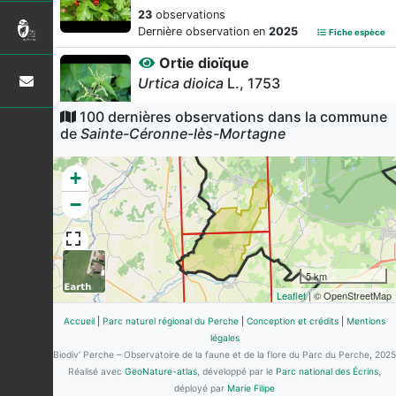
23
observations
Dernière observation en
2025
Fiche espèce
Ortie dioïque
Urtica dioica
L., 1753
22
observations
100 dernières observations dans la commune
Dernière observation en
2025
Fiche espèce
de
Sainte-Céronne-lès-Mortagne
Noisetier commun
+
Corylus avellana
L., 1753
−
18
observations
Dernière observation en
2025
Fiche espèce
Géranium herbe-à-Robert
Geranium robertianum
L., 1753
5 km
18
observations
Leaflet
| © OpenStreetMap
Dernière observation en
2025
Fiche espèce
Accueil
|
Parc naturel régional du Perche
|
Conception et crédits
|
Mentions
Ronce ligneuse
légales
Biodiv’ Perche – Observatoire de la faune et de la flore du Parc du Perche, 2025
Rubus fruticosus
L., 1753 [nom. et
Réalisé avec
GeoNature-atlas
, développé par le
Parc national des Écrins
,
typ. cons.]
déployé par
Marie Filipe