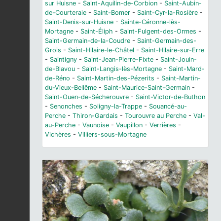
sur Huisne
-
Saint-Aquilin-de-Corbion
-
Saint-Aubin-
de-Courteraie
-
Saint-Bomer
-
Saint-Cyr-la-Rosière
-
Saint-Denis-sur-Huisne
-
Sainte-Céronne-lès-
Mortagne
-
Saint-Éliph
-
Saint-Fulgent-des-Ormes
-
Saint-Germain-de-la-Coudre
-
Saint-Germain-des-
Grois
-
Saint-Hilaire-le-Châtel
-
Saint-Hilaire-sur-Erre
-
Saintigny
-
Saint-Jean-Pierre-Fixte
-
Saint-Jouin-
de-Blavou
-
Saint-Langis-lès-Mortagne
-
Saint-Mard-
de-Réno
-
Saint-Martin-des-Pézerits
-
Saint-Martin-
du-Vieux-Bellême
-
Saint-Maurice-Saint-Germain
-
Saint-Ouen-de-Sécherouvre
-
Saint-Victor-de-Buthon
-
Senonches
-
Soligny-la-Trappe
-
Souancé-au-
Perche
-
Thiron-Gardais
-
Tourouvre au Perche
-
Val-
au-Perche
-
Vaunoise
-
Vaupillon
-
Verrières
-
Vichères
-
Villiers-sous-Mortagne