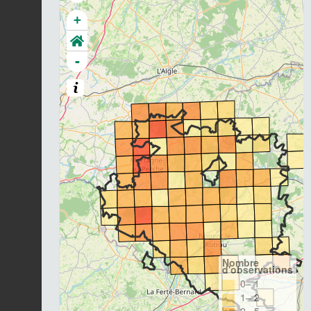
+
-
Nombre
d'observations
0– 1
1– 2