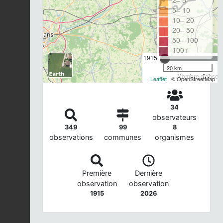
2– 5
5– 10
10– 20
20– 50
50– 100
100+
1915
20 km
Nombre d'observa
Leaflet
| © OpenStreetMap
34
observateurs
349
99
8
observations
communes
organismes
Première
Dernière
observation
observation
1915
2026