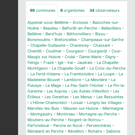
99
communes
8
organismes
34
observateurs
Appenai-sous-Bellême
-
Arcisses
-
Bazoches-sur-
Hoëne
-
Beaulieu
-
Belforêt-en-Perche
-
Bellavilliers
-
Bellême
-
Berd'huis
-
Béthonvilliers
-
Bizou
-
Bonsmoulins
-
Bretoncelles
-
Champeaux-sur-Sarthe
-
Chapelle-Guillaume
-
Charencey
-
Chassant
-
Chemilli
-
Coulimer
-
Courgeon
-
Courgeoût
-
Cour-
Maugis sur Huisne
-
Crulai
-
Dame-Marie
-
Digny
-
Feings
-
Frazé
-
Igé
-
Irai
-
Jaudrais
-
La Chapelle-
Montligeon
-
La Chapelle-Souëf
-
La Croix-du-Perche
-
La Ferté-Vidame
-
La Framboisière
-
La Loupe
-
La
Madeleine-Bouvet
-
Lamblore
-
La Mesnière
-
La
Puisaye
-
Le Mage
-
Le Pas-Saint-l'Homer
-
Le Pin-la-
Garenne
-
Les Aspres
-
Les Autels-Villevillon
-
Les
Étilleux
-
Les Genettes
-
Les Menus
-
Les Ressuintes
-
L'Hôme-Chamondot
-
Loisail
-
Longny les Villages
-
Marolles-les-Buis
-
Mauves-sur-Huisne
-
Miermaigne
-
Montgaudry
-
Montireau
-
Mortagne-au-Perche
-
Moutiers-au-Perche
-
Nogent-le-Rotrou
-
Parfondeval
-
Perche en Nocé
-
Pervenchères
-
Rémalard en Perche
-
Réveillon
-
Rohaire
-
Sablons