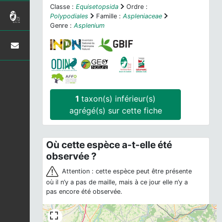
Classe :
Equisetopsida
Ordre :
Polypodiales
Famille :
Aspleniaceae
Genre :
Asplenium
1
taxon(s) inférieur(s)
agrégé(s) sur cette fiche
Où cette espèce a-t-elle été
observée ?
Attention : cette espèce peut être présente
où il n’y a pas de maille, mais à ce jour elle n’y a
pas encore été observée.