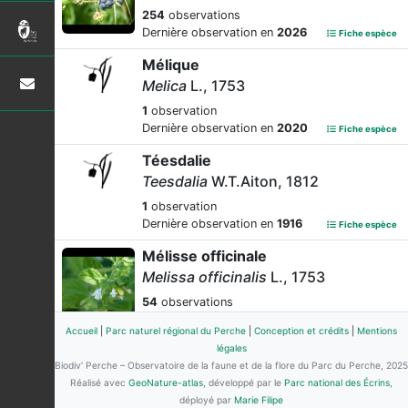
254
observations
Dernière observation en
2026
Fiche espèce
Mélique
Melica
L., 1753
1
observation
Dernière observation en
2020
Fiche espèce
Téesdalie
Teesdalia
W.T.Aiton, 1812
1
observation
Dernière observation en
1916
Fiche espèce
Mélisse officinale
Melissa officinalis
L., 1753
54
observations
Dernière observation en
2026
Fiche espèce
Accueil
|
Parc naturel régional du Perche
|
Conception et crédits
|
Mentions
Cirse
légales
Biodiv’ Perche – Observatoire de la faune et de la flore du Parc du Perche, 2025
Cirsium
Mill., 1754
Réalisé avec
GeoNature-atlas
, développé par le
Parc national des Écrins
,
2
observations
déployé par
Marie Filipe