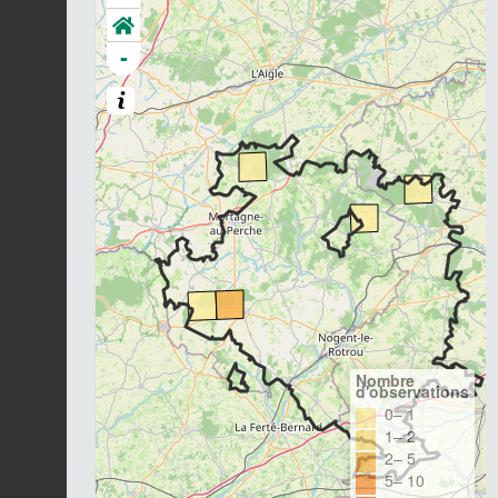
-
Nombre
d'observations
0– 1
1– 2
2– 5
5– 10