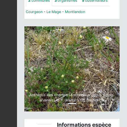
3
communes
3
organismes
5
observateurs
Courgeon
-
Le Mage
-
Montlandon
Previous
Next
Anthémis des champs (Anthemis arvensis subsp.
arvensis) © Y. Martin - CC BY-NC-SA
Informations espèce