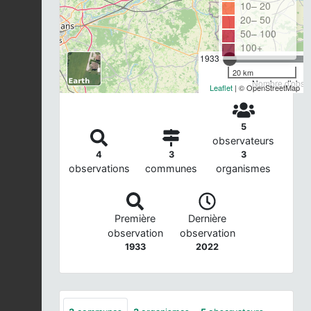
10– 20
20– 50
50– 100
100+
1933
20 km
Nombre d'observ
Leaflet
| © OpenStreetMap
5
observateurs
4
3
3
observations
communes
organismes
Première
Dernière
observation
observation
1933
2022