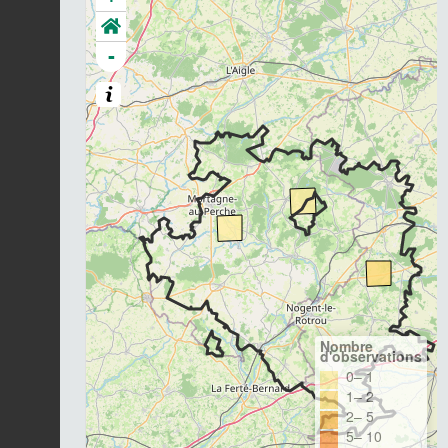
-
Nombre
d'observations
0– 1
1– 2
2– 5
5– 10