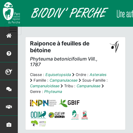
Raiponce à feuilles de
bétoine
Phyteuma betonicifolium
Vill.,
1787
Classe :
Equisetopsida
Ordre :
Asterales
Famille :
Campanulaceae
Sous-Famille :
Campanuloideae
Tribu :
Campanuleae
Genre :
Phyteuma