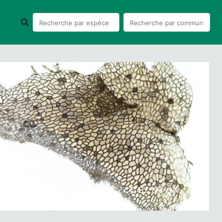
ious
Next
unularia cruciata © H. TINGUY - CC BY-NC-SA