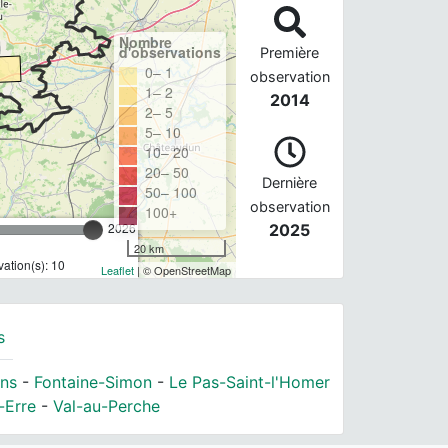
Nombre
d'observations
Première
0– 1
observation
1– 2
2014
2– 5
5– 10
10– 20
20– 50
Dernière
50– 100
observation
100+
2026
2025
20 km
ation(s): 10
Leaflet
| © OpenStreetMap
s
ns
-
Fontaine-Simon
-
Le Pas-Saint-l'Homer
-Erre
-
Val-au-Perche