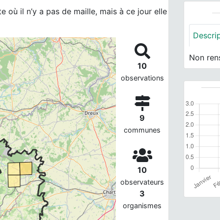
 où il n’y a pas de maille, mais à ce jour elle
Descri
Non ren
10
observations
9
communes
10
observateurs
3
organismes