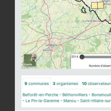
2014
Nombre d'observ
9
communes
3
organismes
10
observateur
Belforêt-en-Perche
-
Béthonvilliers
-
Bonsmouli
-
Le Pin-la-Garenne
-
Manou
-
Saint-Hilaire-sur