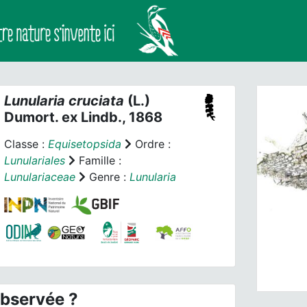
Lunularia cruciata
(L.)
Dumort. ex Lindb., 1868
Classe :
Equisetopsida
Ordre :
Lunulariales
Famille :
Lunulariaceae
Genre :
Lunularia
Prev
L
observée ?