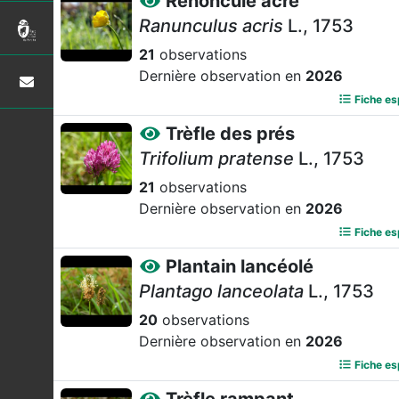
Renoncule âcre
Ranunculus acris
L., 1753
21
observations
Dernière observation en
2026
Fiche e
Trèfle des prés
Trifolium pratense
L., 1753
21
observations
Dernière observation en
2026
Fiche e
Plantain lancéolé
Plantago lanceolata
L., 1753
20
observations
Dernière observation en
2026
Fiche e