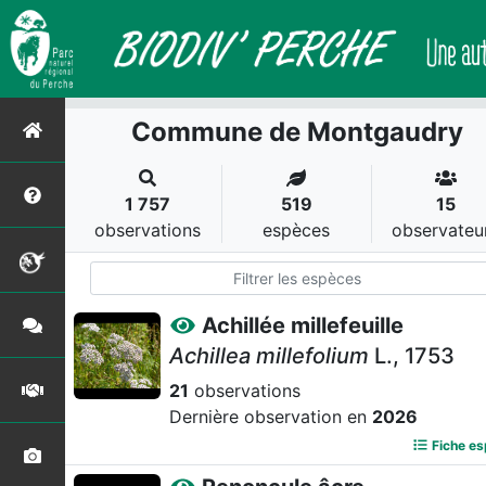
Commune de Montgaudry
1 757
519
15
observations
espèces
observateu
Achillée millefeuille
Achillea millefolium
L., 1753
21
observations
Dernière observation en
2026
Fiche e