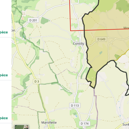
spèce
spèce
spèce