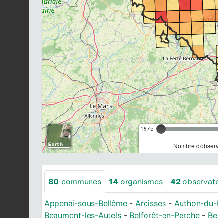
1975
Nombre d'observa
80
communes
14
organismes
42
observat
Appenai-sous-Bellême
-
Arcisses
-
Authon-du-
Beaumont-les-Autels
-
Belforêt-en-Perche
-
Bel