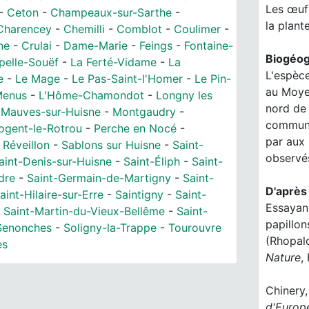
Les œufs
-
Ceton
-
Champeaux-sur-Sarthe
-
la plant
Charencey
-
Chemilli
-
Comblot
-
Coulimer
-
ne
-
Crulai
-
Dame-Marie
-
Feings
-
Fontaine-
Biogéog
pelle-Souëf
-
La Ferté-Vidame
-
La
L'espèc
e
-
Le Mage
-
Le Pas-Saint-l'Homer
-
Le Pin-
au Moyen
Menus
-
L'Hôme-Chamondot
-
Longny les
nord de 
-
Mauves-sur-Huisne
-
Montgaudry
-
commune 
ogent-le-Rotrou
-
Perche en Nocé
-
par aux 
-
Réveillon
-
Sablons sur Huisne
-
Saint-
observés
aint-Denis-sur-Huisne
-
Saint-Éliph
-
Saint-
dre
-
Saint-Germain-de-Martigny
-
Saint-
D'après 
aint-Hilaire-sur-Erre
-
Saintigny
-
Saint-
Essayan,
-
Saint-Martin-du-Vieux-Bellême
-
Saint-
papillo
Senonches
-
Soligny-la-Trappe
-
Tourouvre
(Rhopal
es
Nature
,
Chinery,
d'Europ