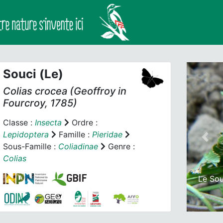
Souci (Le)
Colias crocea
(Geoffroy
in
Fourcroy, 1785)
Classe :
Insecta
Ordre :
Lepidoptera
Famille :
Pieridae
Prev
Sous-Famille :
Coliadinae
Genre :
Colias
Le Sou