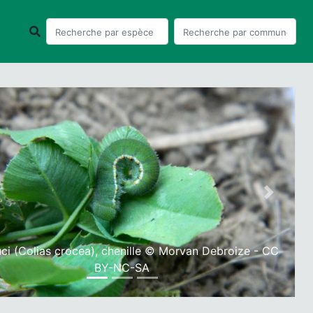
ious
Next
ci (Colias crocea), chenille © Morvan Debroize - CC
BY-NC-SA