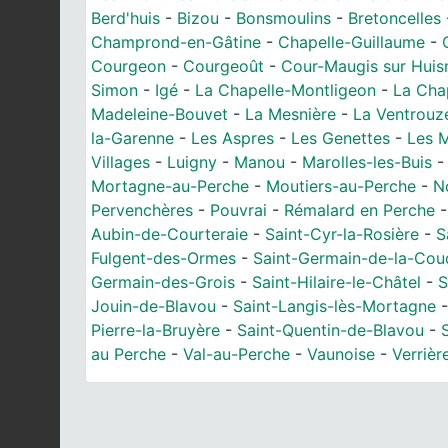
Berd'huis
-
Bizou
-
Bonsmoulins
-
Bretoncelles
Champrond-en-Gâtine
-
Chapelle-Guillaume
-
Courgeon
-
Courgeoût
-
Cour-Maugis sur Huis
Simon
-
Igé
-
La Chapelle-Montligeon
-
La Cha
Madeleine-Bouvet
-
La Mesnière
-
La Ventrouz
la-Garenne
-
Les Aspres
-
Les Genettes
-
Les 
Villages
-
Luigny
-
Manou
-
Marolles-les-Buis
Mortagne-au-Perche
-
Moutiers-au-Perche
-
N
Pervenchères
-
Pouvrai
-
Rémalard en Perche
Aubin-de-Courteraie
-
Saint-Cyr-la-Rosière
-
S
Fulgent-des-Ormes
-
Saint-Germain-de-la-Cou
Germain-des-Grois
-
Saint-Hilaire-le-Châtel
-
S
Jouin-de-Blavou
-
Saint-Langis-lès-Mortagne
Pierre-la-Bruyère
-
Saint-Quentin-de-Blavou
-
au Perche
-
Val-au-Perche
-
Vaunoise
-
Verrièr