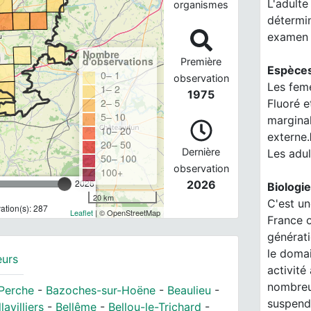
L'adulte
organismes
détermi
examen 
Nombre
d'observations
Première
Espèces
0– 1
observation
Les fem
1– 2
1975
2– 5
Fluoré e
5– 10
marginal
10– 20
externe.
20– 50
Dernière
Les adu
50– 100
observation
100+
2026
2026
Biologie
20 km
C'est un
tion(s): 287
Leaflet
| © OpenStreetMap
France o
générat
le domai
eurs
activité
nombreu
Perche
-
Bazoches-sur-Hoëne
-
Beaulieu
-
suspendu
lavilliers
-
Bellême
-
Bellou-le-Trichard
-