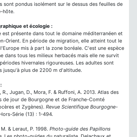
 sont pondus isolément sur le dessus des feuilles de
e-hôte.
raphique et écologie :
e est présente dans tout le domaine méditerranéen et
-Orient. En période de migration, elle atteint tout le
l'Europe mis à part la zone boréale. C'est une espèce
dans tous les milieux herbacés mais elle ne survit
périodes hivernales rigoureuses. Les adultes sont
 jusqu'à plus de 2200 m d'altitude.
:
 R., Jugan, D., Mora, F. & Ruffoni, A. 2013. Atlas des
ns de jour de Bourgogne et de Franche-Comté
ocères et Zygènes).
Revue Scientifique Bourgogne-
 Hors-Série (13) : 1-494.
 M. & Leraut, P. 1998.
Photo-guide des Papillons
e
. Les photo-guides du naturaliste. Delachaux et