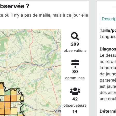
observée ?
 où il n’y a pas de maille, mais à ce jour elle
Descri
Taille/p
Longueur
289
Diagnos
observations
Le dessu
noire di
la bordu
80
de jaune
communes
parsemée
est jaun
des aile
une cou
42
observateurs
Détermi
14