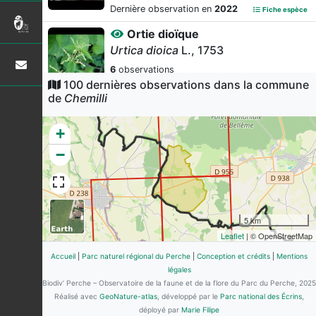
Dernière observation en
2022
Fiche espèce
Ortie dioïque
Urtica dioica
L., 1753
6
observations
100 dernières observations dans la commune
Dernière observation en
2023
Fiche espèce
de
Chemilli
Blaireau européen
Meles meles
(Linnaeus, 1758)
+
4
observations
−
Dernière observation en
2012
Fiche espèce
Cirse des champs
Cirsium arvense
(L.) Scop., 1772
4
observations
5 km
Dernière observation en
2023
Fiche espèce
Leaflet
| © OpenStreetMap
Ophrys mouche
Accueil
|
Parc naturel régional du Perche
|
Conception et crédits
|
Mentions
Ophrys insectifera
légales
L., 1753
Biodiv’ Perche – Observatoire de la faune et de la flore du Parc du Perche, 2025
4
observations
Réalisé avec
GeoNature-atlas
, développé par le
Parc national des Écrins
,
Dernière observation en
2004
Fiche espèce
déployé par
Marie Filipe