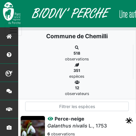
Commune de Chemilli
518
observations
351
espèces
12
observateurs
Perce-neige
Galanthus nivalis
L., 1753
6
observations