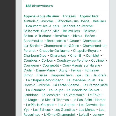
128
observateurs
Appenai-sous-Bellême
-
Arcisses
-
Argenvilliers
-
Authon-du-Perche
-
Bazoches-sur-Hoëne
-
Beaulieu
-
Beaumont-les-Autels
-
Belforêt-en-Perche
-
Belhomert-Guéhouville
-
Bellavilliers
-
Bellême
-
Bellou-le-Trichard
-
Berd'huis
-
Bizou
-
Boëcé
-
Bonsmoulins
-
Bretoncelles
-
Ceton
-
Champeaux-
sur-Sarthe
-
Champrond-en-Gâtine
-
Champrond-en-
Perchet
-
Chapelle-Guillaume
-
Chapelle-Royale
-
Charbonnières
-
Charencey
-
Chemilli
-
Comblot
-
Combres
-
Corbon
-
Coudray-au-Perche
-
Coulimer
-
Courgeon
-
Courgeoût
-
Cour-Maugis sur Huisne
-
Crulai
-
Dame-Marie
-
Digny
-
Feings
-
Fontaine-
Simon
-
Friaize
-
Happonvilliers
-
Igé
-
Irai
-
Jaudrais
-
La Chapelle-Montligeon
-
La Chapelle-Souëf
-
La
Croix-du-Perche
-
La Ferté-Vidame
-
La Framboisière
-
La Gaudaine
-
La Loupe
-
La Madeleine-Bouvet
-
Lamblore
-
La Mesnière
-
La Ventrouze
-
Le Favril
-
Le Mage
-
Le Mesnil-Thomas
-
Le Pas-Saint-l'Homer
-
Le Pin-la-Garenne
-
Les Aspres
-
Les Corvées-les-
Yys
-
Les Étilleux
-
Les Genettes
-
Les Menus
-
Les
Ressuintes
-
L'Hôme-Chamondot
-
Loisail
-
Longny