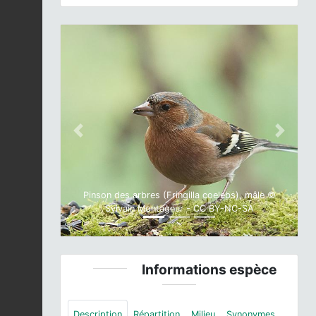
Previous
Next
Pinson des arbres (Fringilla coelebs), mâle ©
Sylvain Montagner - CC BY-NC-SA
Informations espèce
Description
Répartition
Milieu
Synonymes