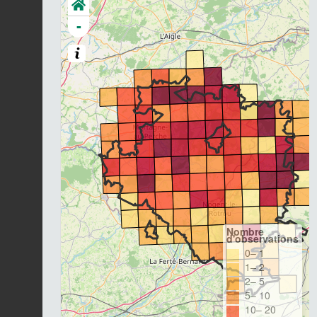
-
Nombre
d'observations
0– 1
1– 2
2– 5
5– 10
10– 20