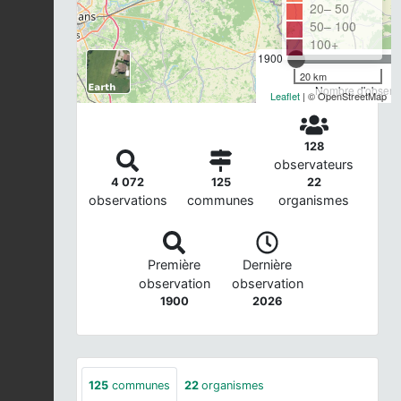
20– 50
50– 100
100+
1900
20 km
Nombre d'observa
Leaflet
| © OpenStreetMap
128
observateurs
4 072
125
22
observations
communes
organismes
Première
Dernière
observation
observation
1900
2026
125
communes
22
organismes