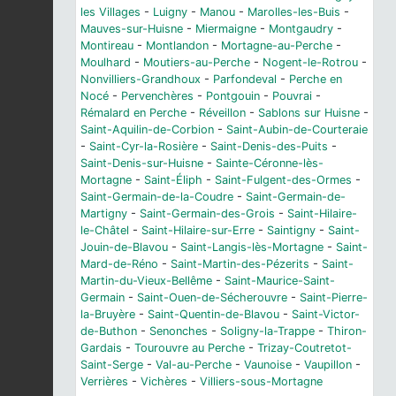
les Villages
-
Luigny
-
Manou
-
Marolles-les-Buis
-
Mauves-sur-Huisne
-
Miermaigne
-
Montgaudry
-
Montireau
-
Montlandon
-
Mortagne-au-Perche
-
Moulhard
-
Moutiers-au-Perche
-
Nogent-le-Rotrou
-
Nonvilliers-Grandhoux
-
Parfondeval
-
Perche en
Nocé
-
Pervenchères
-
Pontgouin
-
Pouvrai
-
Rémalard en Perche
-
Réveillon
-
Sablons sur Huisne
-
Saint-Aquilin-de-Corbion
-
Saint-Aubin-de-Courteraie
-
Saint-Cyr-la-Rosière
-
Saint-Denis-des-Puits
-
Saint-Denis-sur-Huisne
-
Sainte-Céronne-lès-
Mortagne
-
Saint-Éliph
-
Saint-Fulgent-des-Ormes
-
Saint-Germain-de-la-Coudre
-
Saint-Germain-de-
Martigny
-
Saint-Germain-des-Grois
-
Saint-Hilaire-
le-Châtel
-
Saint-Hilaire-sur-Erre
-
Saintigny
-
Saint-
Jouin-de-Blavou
-
Saint-Langis-lès-Mortagne
-
Saint-
Mard-de-Réno
-
Saint-Martin-des-Pézerits
-
Saint-
Martin-du-Vieux-Bellême
-
Saint-Maurice-Saint-
Germain
-
Saint-Ouen-de-Sécherouvre
-
Saint-Pierre-
la-Bruyère
-
Saint-Quentin-de-Blavou
-
Saint-Victor-
de-Buthon
-
Senonches
-
Soligny-la-Trappe
-
Thiron-
Gardais
-
Tourouvre au Perche
-
Trizay-Coutretot-
Saint-Serge
-
Val-au-Perche
-
Vaunoise
-
Vaupillon
-
Verrières
-
Vichères
-
Villiers-sous-Mortagne