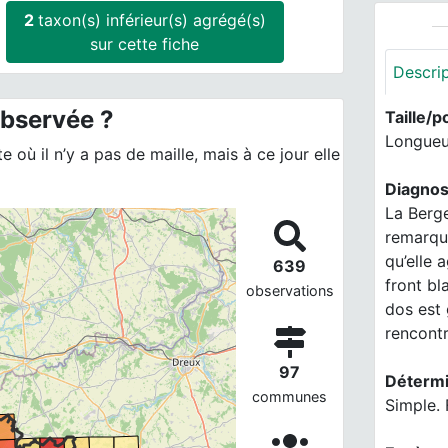
2
taxon(s) inférieur(s) agrégé(s)
sur cette fiche
Descri
observée ?
Taille/p
Longueur
 où il n’y a pas de maille, mais à ce jour elle
Diagnos
La Berge
remarqu
qu’elle 
639
front bl
observations
dos est
rencontr
97
Détermi
communes
Simple. 