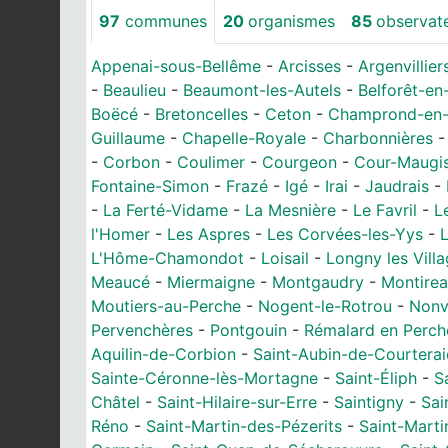
97
communes
20
organismes
85
observat
Appenai-sous-Bellême
-
Arcisses
-
Argenvillier
-
Beaulieu
-
Beaumont-les-Autels
-
Belforêt-en
Boëcé
-
Bretoncelles
-
Ceton
-
Champrond-en-
Guillaume
-
Chapelle-Royale
-
Charbonnières
-
Corbon
-
Coulimer
-
Courgeon
-
Cour-Maugis
Fontaine-Simon
-
Frazé
-
Igé
-
Irai
-
Jaudrais
-
-
La Ferté-Vidame
-
La Mesnière
-
Le Favril
-
L
l'Homer
-
Les Aspres
-
Les Corvées-les-Yys
-
L
L'Hôme-Chamondot
-
Loisail
-
Longny les Vill
Meaucé
-
Miermaigne
-
Montgaudry
-
Montire
Moutiers-au-Perche
-
Nogent-le-Rotrou
-
Nonv
Pervenchères
-
Pontgouin
-
Rémalard en Perch
Aquilin-de-Corbion
-
Saint-Aubin-de-Courterai
Sainte-Céronne-lès-Mortagne
-
Saint-Éliph
-
S
Châtel
-
Saint-Hilaire-sur-Erre
-
Saintigny
-
Sai
Réno
-
Saint-Martin-des-Pézerits
-
Saint-Marti