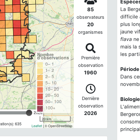
Espèces
La Berg
85
difficil
observateurs
plus lon
20
jaune vi
organismes
flava
ne 
mais la 
les part
Nombre
d'observations
Première
0– 1
observation
Période
1– 2
1960
2– 5
Dans cer
5– 10
novembre
10– 20
20– 50
Dernière
Biologie
50– 100
observation
L'alimen
100+
2026
2026
Bergeron
20 km
consomm
tion(s): 635
Leaflet
| © OpenStreetMap
principa