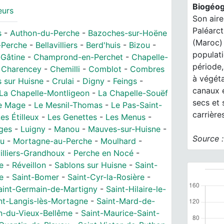
Biogéog
eurs
Son aire
Paléarct
s
-
Authon-du-Perche
-
Bazoches-sur-Hoëne
(Maroc) 
-Perche
-
Bellavilliers
-
Berd'huis
-
Bizou
-
populati
Gâtine
-
Champrond-en-Perchet
-
Chapelle-
période,
-
Charencey
-
Chemilli
-
Comblot
-
Combres
à végéta
 sur Huisne
-
Crulai
-
Digny
-
Feings
-
canaux e
La Chapelle-Montligeon
-
La Chapelle-Souëf
secs et
e Mage
-
Le Mesnil-Thomas
-
Le Pas-Saint-
carrière
es Étilleux
-
Les Genettes
-
Les Menus
-
ages
-
Luigny
-
Manou
-
Mauves-sur-Huisne
-
Source 
au
-
Mortagne-au-Perche
-
Moulhard
-
illiers-Grandhoux
-
Perche en Nocé
-
e
-
Réveillon
-
Sablons sur Huisne
-
Saint-
e
-
Saint-Bomer
-
Saint-Cyr-la-Rosière
-
aint-Germain-de-Martigny
-
Saint-Hilaire-le-
nt-Langis-lès-Mortagne
-
Saint-Mard-de-
n-du-Vieux-Bellême
-
Saint-Maurice-Saint-