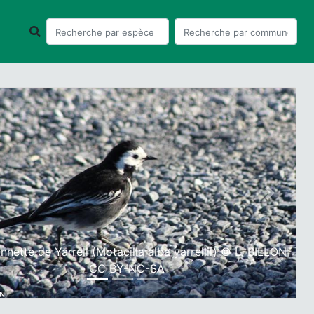
ious
Next
nnette de Yarrell (Motacilla alba yarrellii) © L. BILLON
- CC BY-NC-SA