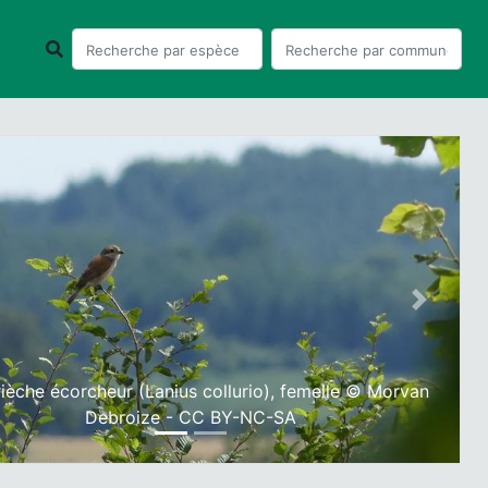
ious
Next
rièche écorcheur (Lanius collurio), femelle © Morvan
Debroize - CC BY-NC-SA