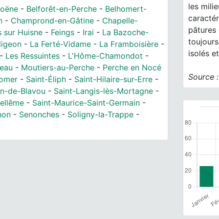
les mili
Hoëne
-
Belforêt-en-Perche
-
Belhomert-
caractér
n
-
Champrond-en-Gâtine
-
Chapelle-
pâtures 
 sur Huisne
-
Feings
-
Irai
-
La Bazoche-
toujours
ligeon
-
La Ferté-Vidame
-
La Framboisière
-
isolés e
-
Les Ressuintes
-
L'Hôme-Chamondot
-
reau
-
Moutiers-au-Perche
-
Perche en Nocé
Source 
Bomer
-
Saint-Éliph
-
Saint-Hilaire-sur-Erre
-
in-de-Blavou
-
Saint-Langis-lès-Mortagne
-
Bellême
-
Saint-Maurice-Saint-Germain
-
hon
-
Senonches
-
Soligny-la-Trappe
-