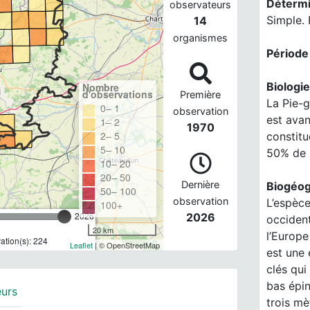
Détermi
observateurs
Simple. 
14
organismes
Période
Biologie
Nombre
d'observations
Première
La Pie-g
0– 1
observation
est avan
1– 2
1970
2– 5
constitu
5– 10
50% de l
10– 20
20– 50
Dernière
Biogéog
50– 100
observation
L’espèce
100+
2026
2026
occident
20 km
l’Europe
tion(s): 224
Leaflet
| © OpenStreetMap
est une
clés qu
bas épin
eurs
trois mè