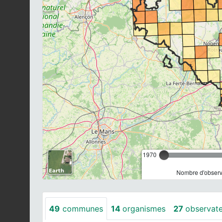
1970
Nombre d'observa
49
communes
14
organismes
27
observat