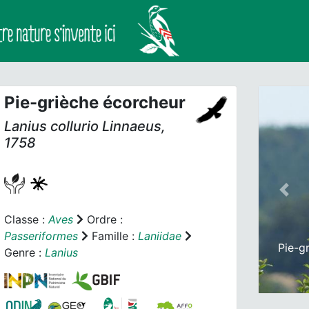
Pie-grièche écorcheur
Lanius collurio
Linnaeus,
1758
Prev
Classe :
Aves
Ordre :
Passeriformes
Famille :
Laniidae
Pie-g
Genre :
Lanius