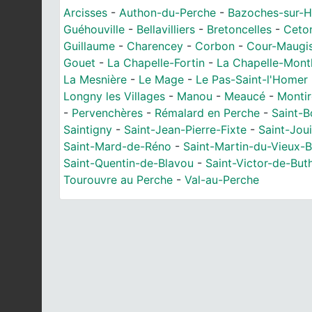
Arcisses
-
Authon-du-Perche
-
Bazoches-sur-
Guéhouville
-
Bellavilliers
-
Bretoncelles
-
Ceto
Guillaume
-
Charencey
-
Corbon
-
Cour-Maugis
Gouet
-
La Chapelle-Fortin
-
La Chapelle-Mont
La Mesnière
-
Le Mage
-
Le Pas-Saint-l'Homer
Longny les Villages
-
Manou
-
Meaucé
-
Monti
-
Pervenchères
-
Rémalard en Perche
-
Saint-
Saintigny
-
Saint-Jean-Pierre-Fixte
-
Saint-Jou
Saint-Mard-de-Réno
-
Saint-Martin-du-Vieux-
Saint-Quentin-de-Blavou
-
Saint-Victor-de-But
Tourouvre au Perche
-
Val-au-Perche