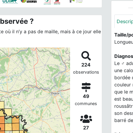
observée ?
Descri
 où il n’y a pas de maille, mais à ce jour elle
Taille/p
Longueur
Diagnos
Le ♂ adu
224
une calo
observations
bordée d
couleur 
que le m
49
est beau
communes
roussâtr
son dess
barré de
27