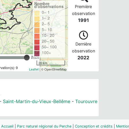
Nombre
d'observations
Première
0– 1
observation
1– 2
1991
2– 5
5– 10
10– 20
20– 50
Dernière
50– 100
observation
100+
2026
2022
20 km
ation(s): 9
Leaflet
| © OpenStreetMap
-
Saint-Martin-du-Vieux-Bellême
-
Tourouvre
Accueil
|
Parc naturel régional du Perche
|
Conception et crédits
|
Mention