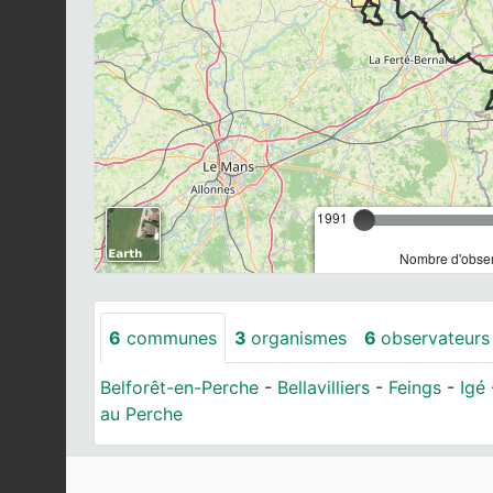
1991
Nombre d'observ
6
communes
3
organismes
6
observateurs
Belforêt-en-Perche
-
Bellavilliers
-
Feings
-
Igé
au Perche