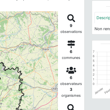
Descri
9
Non ren
observations
6
communes
6
observateurs
3
organismes