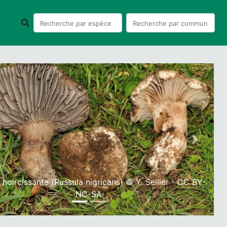
ious
Next
 noircissante (Russula nigricans) © Y. Sellier - CC BY-
NC-SA