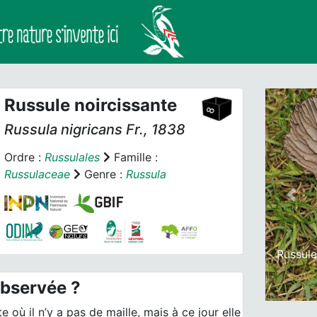
Russule noircissante
Russula nigricans
Fr., 1838
Ordre :
Russulales
Famille :
Russulaceae
Genre :
Russula
Prev
Russule
observée ?
 où il n’y a pas de maille, mais à ce jour elle