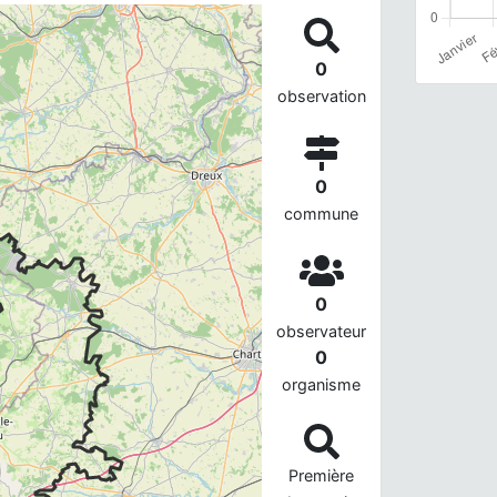
0
observation
0
commune
0
observateur
0
organisme
Première