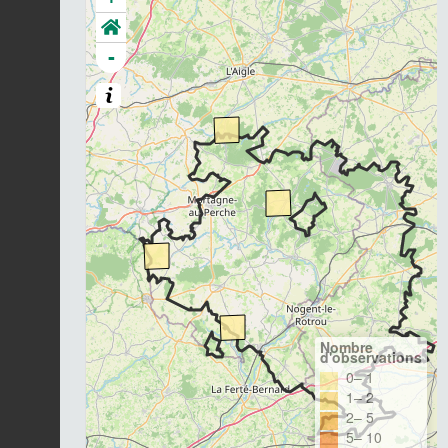
-
Nombre
d'observations
0– 1
1– 2
2– 5
5– 10