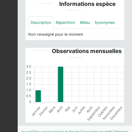
Informations espèce
Description
Répartition
Milieu
Synonymes
Non renseigné pour le moment
Observations mensuelles
Accueil
|
Parc naturel régional du Perche
|
Conception et crédits
|
Mentions