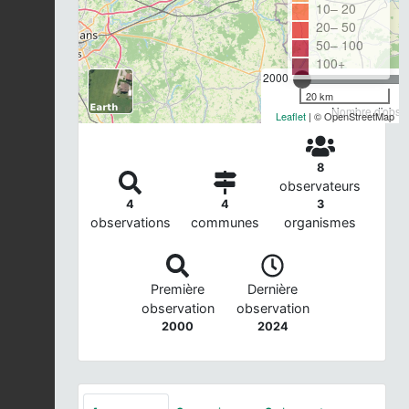
10– 20
20– 50
50– 100
100+
2000
20 km
Nombre d'observ
Leaflet
| © OpenStreetMap
8
observateurs
4
4
3
observations
communes
organismes
Première
Dernière
observation
observation
2000
2024