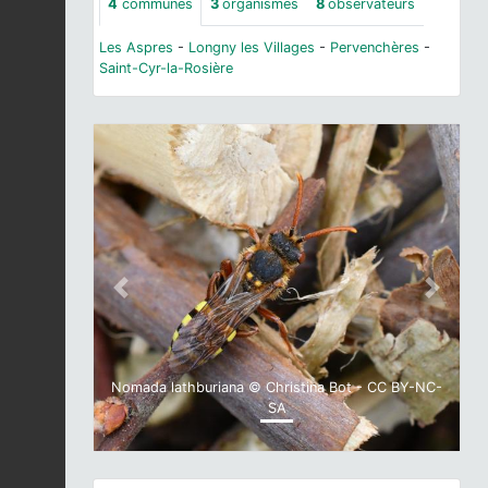
4
communes
3
organismes
8
observateurs
Les Aspres
-
Longny les Villages
-
Pervenchères
-
Saint-Cyr-la-Rosière
Previous
Next
Nomada lathburiana © Christina Bot - CC BY-NC-
SA