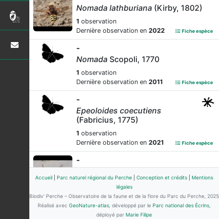
Nomada lathburiana
(Kirby, 1802)
1
observation
Dernière observation en
2022
Fiche espèce
-
Nomada
Scopoli, 1770
1
observation
Dernière observation en
2011
Fiche espèce
-
Epeoloides coecutiens
(Fabricius, 1775)
1
observation
Dernière observation en
2021
Fiche espèce
-
Nomada signata
Jurine, 1807
Accueil
|
Parc naturel régional du Perche
|
Conception et crédits
|
Mentions
1
observation
légales
Dernière observation en
2000
Fiche espèce
Biodiv’ Perche – Observatoire de la faune et de la flore du Parc du Perche, 2025
Réalisé avec
GeoNature-atlas
, développé par le
Parc national des Écrins
,
-
déployé par
Marie Filipe