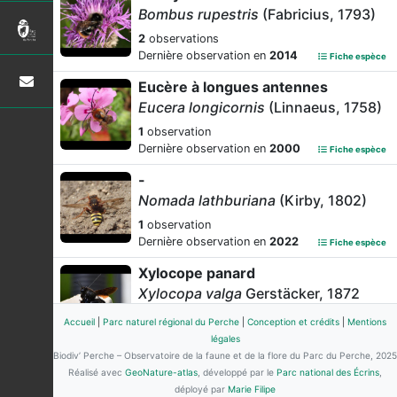
Bombus rupestris
(Fabricius, 1793)
2
observations
Dernière observation en
2014
Fiche espèce
Eucère à longues antennes
Eucera longicornis
(Linnaeus, 1758)
1
observation
Dernière observation en
2000
Fiche espèce
-
Nomada lathburiana
(Kirby, 1802)
1
observation
Dernière observation en
2022
Fiche espèce
Xylocope panard
Xylocopa valga
Gerstäcker, 1872
1
observation
Accueil
|
Parc naturel régional du Perche
|
Conception et crédits
|
Mentions
Dernière observation en
2022
Fiche espèce
légales
Biodiv’ Perche – Observatoire de la faune et de la flore du Parc du Perche, 2025
-
Réalisé avec
GeoNature-atlas
, développé par le
Parc national des Écrins
,
Bombus
Latreille, 1802
déployé par
Marie Filipe