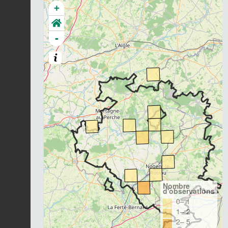
+
-
Nombre
d'observations
0– 1
1– 2
2– 5