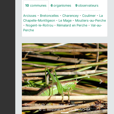
10
communes
6
organismes
9
observateurs
Arcisses
-
Bretoncelles
-
Charencey
-
Coulimer
-
La
Chapelle-Montligeon
-
Le Mage
-
Moutiers-au-Perche
-
Nogent-le-Rotrou
-
Rémalard en Perche
-
Val-au-
Perche
Previous
Next
Conocéphale des Roseaux (Conocephalus dorsalis)
© O. Roquinarc'h - CC BY-NC-SA