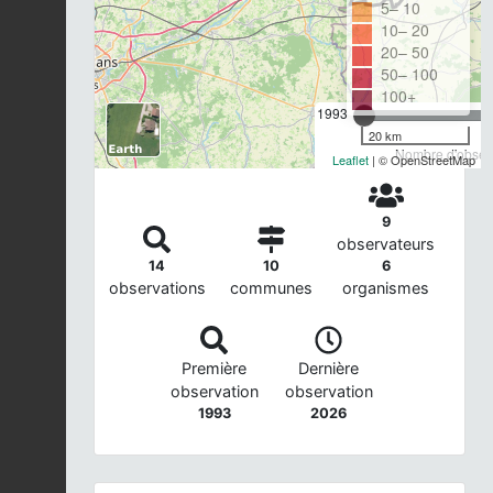
5– 10
10– 20
20– 50
50– 100
100+
1993
20 km
Nombre d'observ
Leaflet
| © OpenStreetMap
9
observateurs
14
10
6
observations
communes
organismes
Première
Dernière
observation
observation
1993
2026