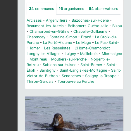
34
communes
16
organismes
54
observateurs
Arcisses
-
Argenvilliers
-
Bazoches-sur-Hoëne
-
Beaumont-les-Autels
-
Belhomert-Guéhouville
-
Bizou
-
Champrond-en-Gâtine
-
Chapelle-Guillaume
-
Charencey
-
Fontaine-Simon
-
Frazé
-
La Croix-du-
Perche
-
La Ferté-Vidame
-
Le Mage
-
Le Pas-Saint-
l'Homer
-
Les Ressuintes
-
L'Hôme-Chamondot
-
Longny les Villages
-
Luigny
-
Maillebois
-
Miermaigne
-
Montireau
-
Moutiers-au-Perche
-
Nogent-le-
Rotrou
-
Sablons sur Huisne
-
Saint-Bomer
-
Saint-
Éliph
-
Saintigny
-
Saint-Langis-lès-Mortagne
-
Saint-
Victor-de-Buthon
-
Senonches
-
Soligny-la-Trappe
-
Thiron-Gardais
-
Tourouvre au Perche