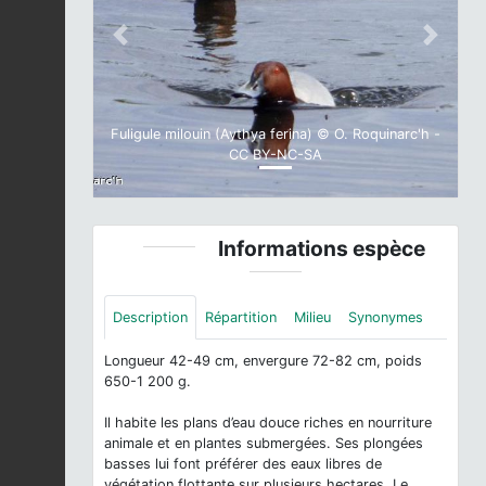
Previous
Next
Fuligule milouin (Aythya ferina) © O. Roquinarc'h -
CC BY-NC-SA
Informations espèce
Description
Répartition
Milieu
Synonymes
Longueur 42-49 cm, envergure 72-82 cm, poids
650-1 200 g.
Il habite les plans d’eau douce riches en nourriture
animale et en plantes submergées. Ses plongées
basses lui font préférer des eaux libres de
végétation flottante sur plusieurs hectares. Le