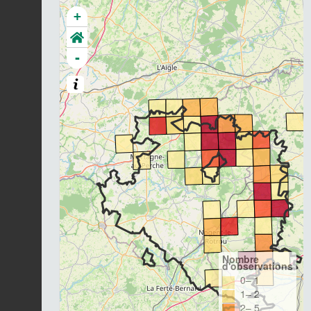
+
-
Nombre
d'observations
0– 1
1– 2
2– 5