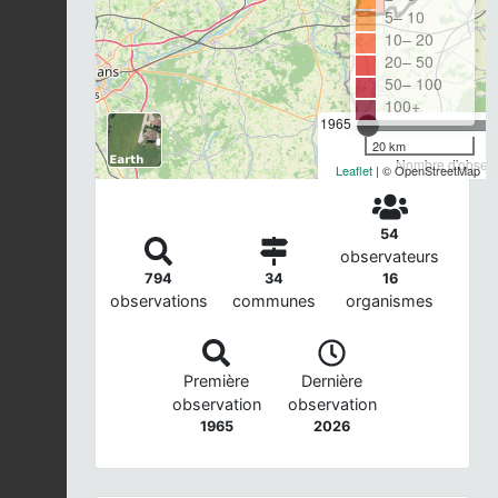
5– 10
10– 20
20– 50
50– 100
100+
1965
20 km
Nombre d'observa
Leaflet
| © OpenStreetMap
54
observateurs
794
34
16
observations
communes
organismes
Première
Dernière
observation
observation
1965
2026