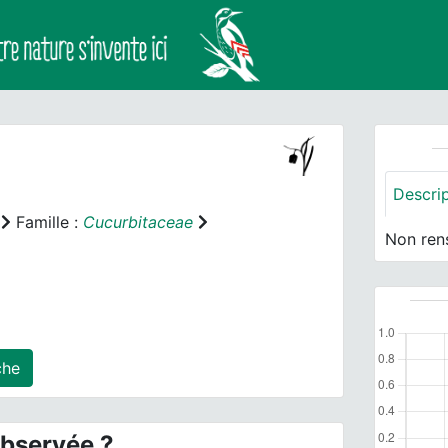
]
Descri
Famille :
Cucurbitaceae
Non ren
 agrégé(s) sur cette fiche
observée ?