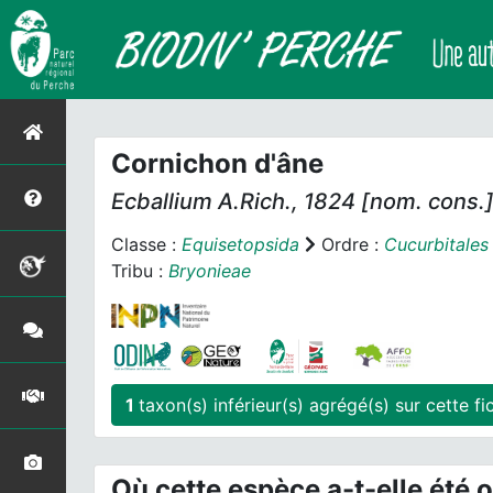
Cornichon d'âne
Ecballium
A.Rich., 1824 [nom. cons.
Classe :
Equisetopsida
Ordre :
Cucurbitales
Tribu :
Bryonieae
1
taxon(s) inférieur(s)
Où cette espèce a-t-elle été 