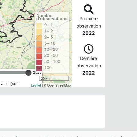
Nombre
d'observations
Première
0– 1
observation
1– 2
2022
2– 5
5– 10
10– 20
20– 50
Dernière
50– 100
observation
100+
2026
2022
20 km
ation(s): 1
Leaflet
| © OpenStreetMap