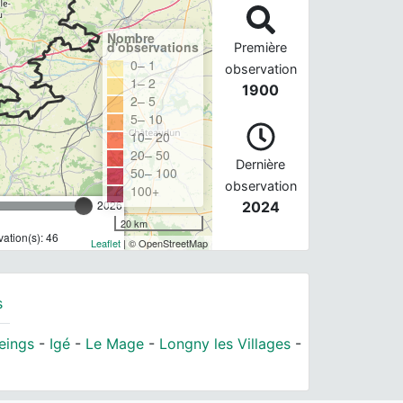
Nombre
d'observations
Première
0– 1
observation
1– 2
1900
2– 5
5– 10
10– 20
20– 50
Dernière
50– 100
observation
100+
2026
2024
20 km
ation(s): 46
Leaflet
| © OpenStreetMap
s
eings
-
Igé
-
Le Mage
-
Longny les Villages
-