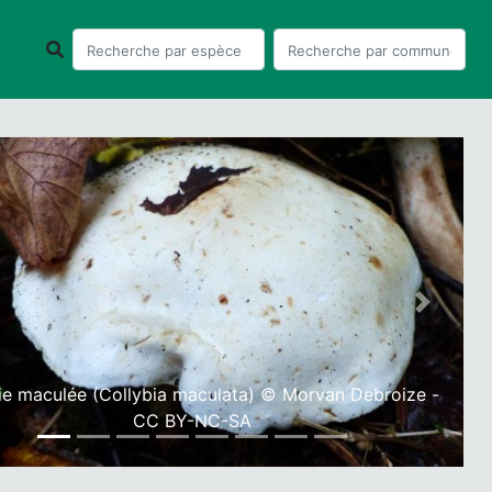
ious
Next
ie maculée (Collybia maculata) © Morvan Debroize -
CC BY-NC-SA