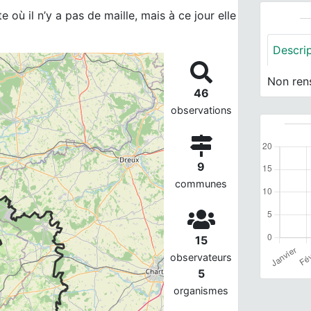
 où il n’y a pas de maille, mais à ce jour elle
Descri
Non ren
46
observations
9
communes
15
observateurs
5
organismes