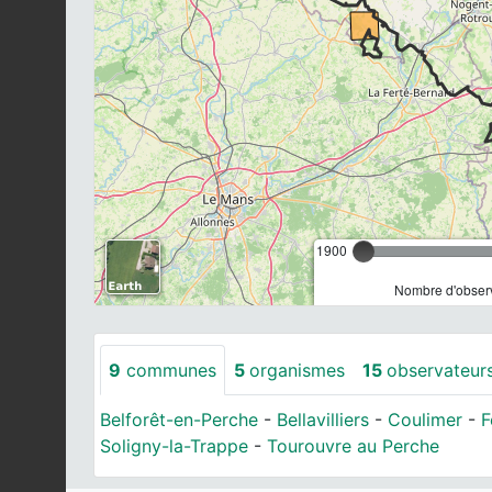
1900
Nombre d'observ
9
communes
5
organismes
15
observateur
Belforêt-en-Perche
-
Bellavilliers
-
Coulimer
-
F
Soligny-la-Trappe
-
Tourouvre au Perche