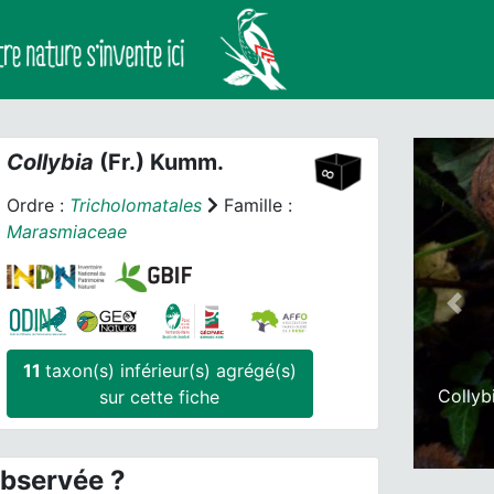
Collybia
(Fr.) Kumm.
Ordre :
Tricholomatales
Famille :
Marasmiaceae
Prev
11
taxon(s) inférieur(s) agrégé(s)
Collyb
sur cette fiche
observée ?