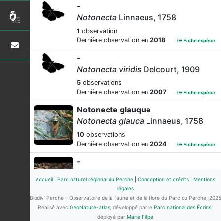
-
Notonecta
Linnaeus, 1758
1
observation
Dernière observation en
2018
Fiche espèce
-
Notonecta viridis
Delcourt, 1909
5
observations
Dernière observation en
2007
Fiche espèce
Notonecte glauque
Notonecta glauca
Linnaeus, 1758
10
observations
Dernière observation en
2024
Fiche espèce
-
Notonecta obliqua
Gallèn
in
Accueil
|
Parc naturel régional du Perche
|
Conception et crédits
|
Mentions
Thunberg, 1787
légales
1
observation
Biodiv’ Perche – Observatoire de la faune et de la flore du Parc du Perche, 2025
Dernière observation en
2007
Fiche espèce
Réalisé avec
GeoNature-atlas
, développé par le
Parc national des Écrins
,
déployé par
Marie Filipe