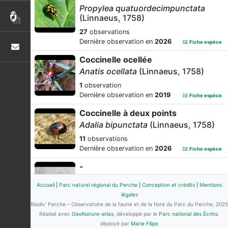
Propylea quatuordecimpunctata
(Linnaeus, 1758)
27
observations
Dernière observation en
2026
Fiche espèce
Coccinelle ocellée
Anatis ocellata
(Linnaeus, 1758)
1
observation
Dernière observation en
2019
Fiche espèce
Coccinelle à deux points
Adalia bipunctata
(Linnaeus, 1758)
11
observations
Dernière observation en
2026
Fiche espèce
-
Coccidula rufa
(Herbst, 1783)
Accueil
|
Parc naturel régional du Perche
|
Conception et crédits
|
Mentions
5
observations
légales
Dernière observation en
2026
Fiche espèce
Biodiv’ Perche – Observatoire de la faune et de la flore du Parc du Perche, 2025
Réalisé avec
GeoNature-atlas
, développé par le
Parc national des Écrins
,
Coccinelle zébrée
déployé par
Marie Filipe