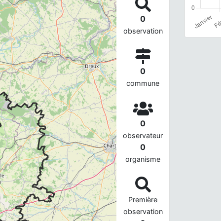
0
observation
0
commune
0
observateur
0
organisme
Première
observation