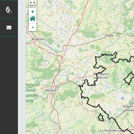
+
-
Chargement...