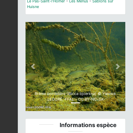
Le Pas-Saint-l'Homer
-
Les Menus
-
Sablons sur
Huisne
Previous
Next
Brème bordelière (Blicca bjoerkna) © Yannick
LEDORÉ, FFAL - CC BY-NC-SA
Informations espèce