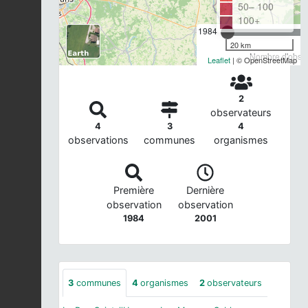
50– 100
100+
1984
20 km
Nombre d'observ
Leaflet
| © OpenStreetMap
2
observateurs
4
3
4
observations
communes
organismes
Première
Dernière
observation
observation
1984
2001
3
communes
4
organismes
2
observateurs