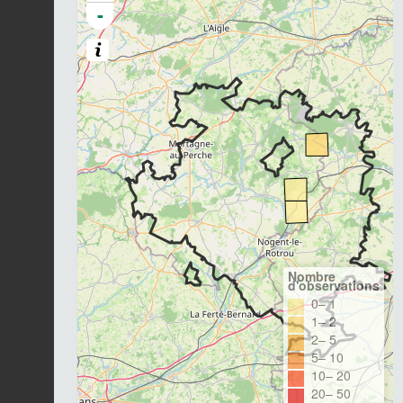
-
Nombre
d'observations
0– 1
1– 2
2– 5
5– 10
10– 20
20– 50