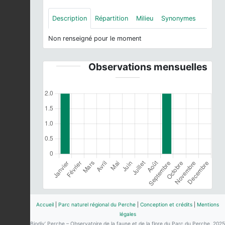
Description
Répartition
Milieu
Synonymes
Non renseigné pour le moment
Observations mensuelles
Accueil
|
Parc naturel régional du Perche
|
Conception et crédits
|
Mentions
légales
Biodiv’ Perche – Observatoire de la faune et de la flore du Parc du Perche, 2025