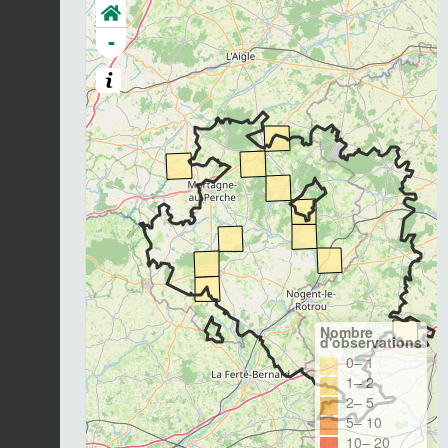
-
Nombre
d'observations
0– 1
1– 2
2– 5
5– 10
10– 20