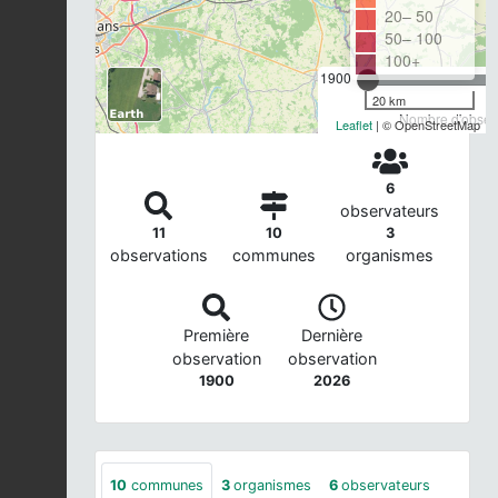
20– 50
50– 100
100+
1900
20 km
Nombre d'observ
Leaflet
| © OpenStreetMap
6
observateurs
11
10
3
observations
communes
organismes
Première
Dernière
observation
observation
1900
2026
10
communes
3
organismes
6
observateurs