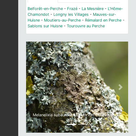
Belforêt-en-Perche
-
Frazé
-
La Mesnière
-
L'Hôme-
Chamondot
-
Longny les Villages
-
Mauves-sur-
Huisne
-
Moutiers-au-Perche
-
Rémalard en Perche
-
Sablons sur Huisne
-
Tourouvre au Perche
Previous
Next
Melanelixia subaurifera © Morvan Debroize - CC
BY-NC-SA