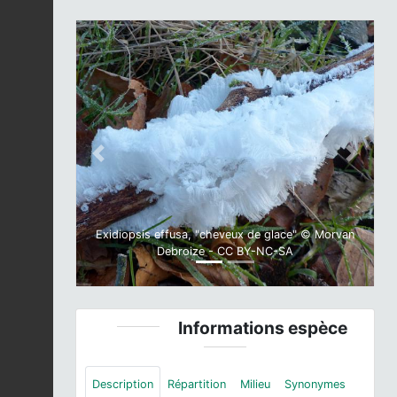
Previous
Next
Exidiopsis effusa, "cheveux de glace" © Morvan
Debroize - CC BY-NC-SA
Informations espèce
Description
Répartition
Milieu
Synonymes