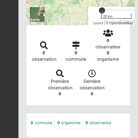
20 km
Nombre d'observatio
Leaflet
| © OpenStreetMap
0
observateur
0
0
0
observation
commune
organisme
Première
Dernière
observation
observation
0
0
0
commune
0
organisme
0
observateur