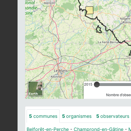
2015
Nombre d'observ
5
communes
5
organismes
5
observateurs
Belforêt-en-Perche
-
Champrond-en-Gâtine
-
M