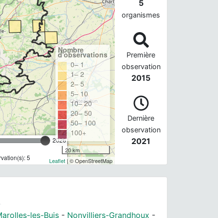
5
organismes
Nombre
d'observations
Première
0– 1
observation
1– 2
2015
2– 5
5– 10
10– 20
20– 50
Dernière
50– 100
observation
100+
2026
2021
20 km
ation(s): 5
Leaflet
| © OpenStreetMap
arolles-les-Buis
-
Nonvilliers-Grandhoux
-