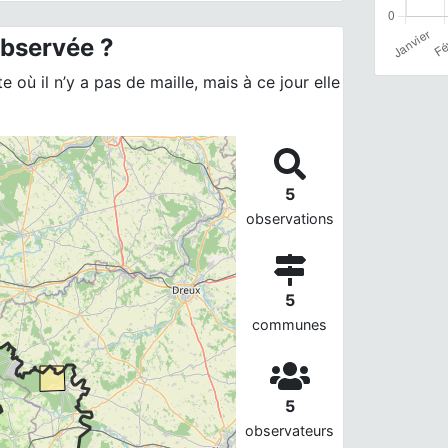
observée ?
 où il n’y a pas de maille, mais à ce jour elle
5
observations
5
communes
5
observateurs