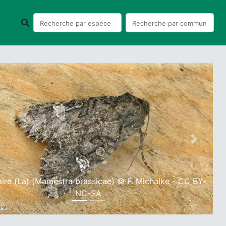
ious
Next
aire (La) (Mamestra brassicae) © F. Michalke - CC BY-
NC-SA