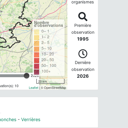
organismes
Nombre
d'observations
Première
0– 1
observation
1– 2
1995
2– 5
5– 10
10– 20
20– 50
Dernière
50– 100
observation
100+
2026
2026
20 km
ation(s): 10
Leaflet
| © OpenStreetMap
nonches
-
Verrières