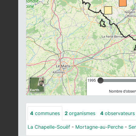
1995
Nombre d'observ
4
communes
2
organismes
4
observateurs
La Chapelle-Souëf
-
Mortagne-au-Perche
-
Se