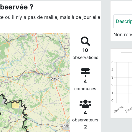
observée ?
 où il n’y a pas de maille, mais à ce jour elle
Descri
Non ren
10
observations
4
communes
4
observateurs
2