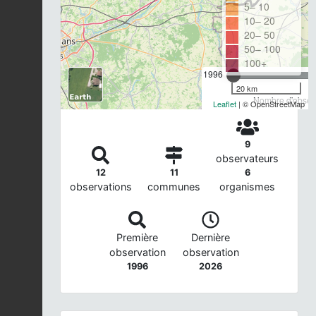
5– 10
10– 20
20– 50
50– 100
100+
1996
20 km
Nombre d'observ
Leaflet
| © OpenStreetMap
9
observateurs
12
11
6
observations
communes
organismes
Première
Dernière
observation
observation
1996
2026