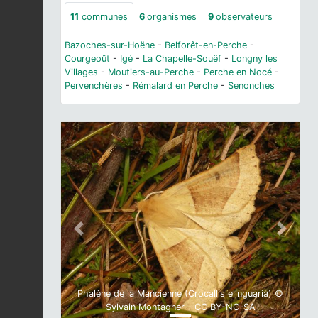
11
communes
6
organismes
9
observateurs
Bazoches-sur-Hoëne
-
Belforêt-en-Perche
-
Courgeoût
-
Igé
-
La Chapelle-Souëf
-
Longny les
Villages
-
Moutiers-au-Perche
-
Perche en Nocé
-
Pervenchères
-
Rémalard en Perche
-
Senonches
Previous
Next
Phalène de la Mancienne (Crocallis elinguaria) ©
Sylvain Montagner - CC BY-NC-SA