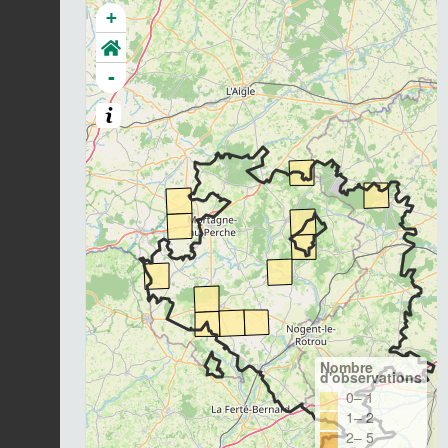
+
-
Nombre
d'observations
0– 1
1– 2
2– 5