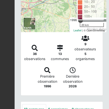
10– 20
20– 50
50– 100
100+
1996
20 km
Nombre d'observ
Leaflet
| © OpenStreetMap
9
observateurs
36
13
5
observations
communes
organismes
Première
Dernière
observation
observation
1996
2026