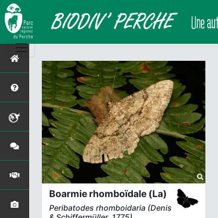
Boarmie rhomboïdale (La)
Peribatodes rhomboidaria
(Denis
& Schiffermüller, 1775)