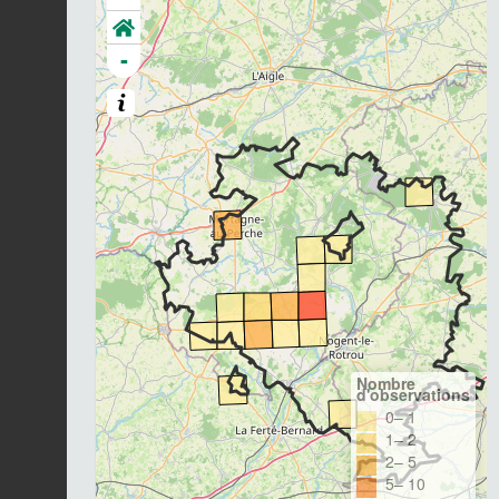
-
Nombre
d'observations
0– 1
1– 2
2– 5
5– 10