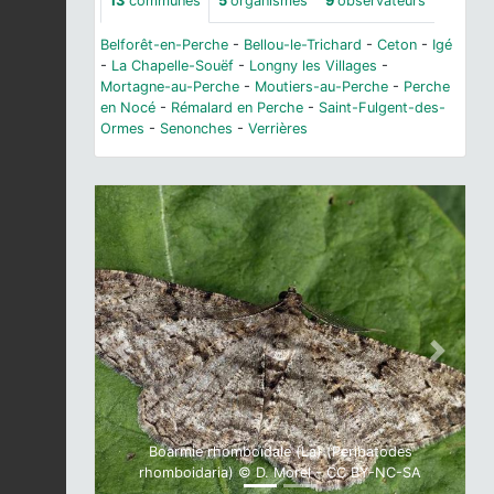
13
communes
5
organismes
9
observateurs
Belforêt-en-Perche
-
Bellou-le-Trichard
-
Ceton
-
Igé
-
La Chapelle-Souëf
-
Longny les Villages
-
Mortagne-au-Perche
-
Moutiers-au-Perche
-
Perche
en Nocé
-
Rémalard en Perche
-
Saint-Fulgent-des-
Ormes
-
Senonches
-
Verrières
Previous
Next
Boarmie rhomboïdale (La) (Peribatodes
rhomboidaria) © D. Morel - CC BY-NC-SA