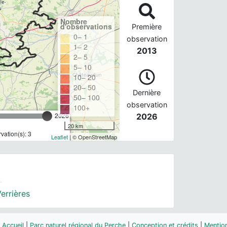
Nombre
d'observations
Première
0– 1
observation
1– 2
2013
2– 5
5– 10
10– 20
20– 50
Dernière
50– 100
observation
100+
2026
2026
20 km
ation(s): 3
Leaflet
| © OpenStreetMap
errières
Accueil
|
Parc naturel régional du Perche
|
Conception et crédits
|
Mention