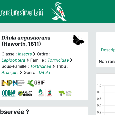
Ditula angustiorana
(Haworth, 1811)
Descri
Classe :
Insecta
Ordre :
Lepidoptera
Famille :
Tortricidae
Non ren
Sous-Famille :
Tortricinae
Tribu :
Archipini
Genre :
Ditula
observée ?