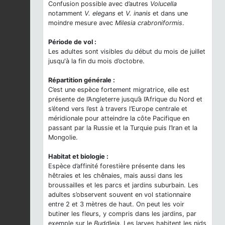
Confusion possible avec d’autres
Volucella
notamment
V. elegans
et
V. inanis
et dans une
moindre mesure avec
Milesia crabroniformis
.
Période de vol :
Les adultes sont visibles du début du mois de juillet
jusqu'à la fin du mois d’octobre.
Répartition générale :
C’est une espèce fortement migratrice, elle est
présente de l’Angleterre jusqu’à l’Afrique du Nord et
s’étend vers l’est à travers l’Europe centrale et
méridionale pour atteindre la côte Pacifique en
passant par la Russie et la Turquie puis l’Iran et la
Mongolie.
Habitat et biologie :
Espèce d’affinité forestière présente dans les
hêtraies et les chênaies, mais aussi dans les
broussailles et les parcs et jardins suburbain. Les
adultes s’observent souvent en vol stationnaire
entre 2 et 3 mètres de haut. On peut les voir
butiner les fleurs, y compris dans les jardins, par
exemple sur le
Buddleja
. Les larves habitent les nids