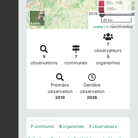
50– 100
100+
2019
20 km
Nombre d'observ
Leaflet
| © OpenStreetMap
7
observateurs
9
7
5
observations
communes
organismes
Première
Dernière
observation
observation
2019
2026
7
communes
5
organismes
7
observateurs