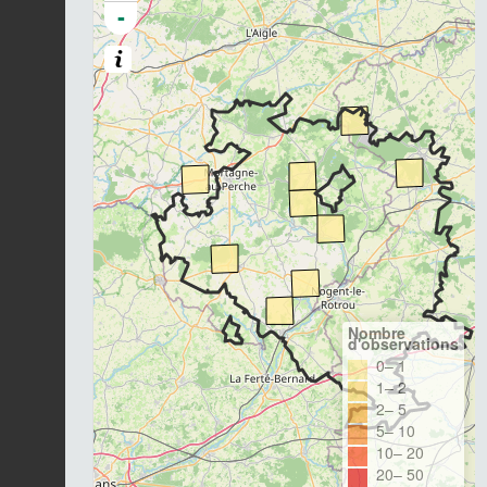
-
Nombre
d'observations
0– 1
1– 2
2– 5
5– 10
10– 20
20– 50