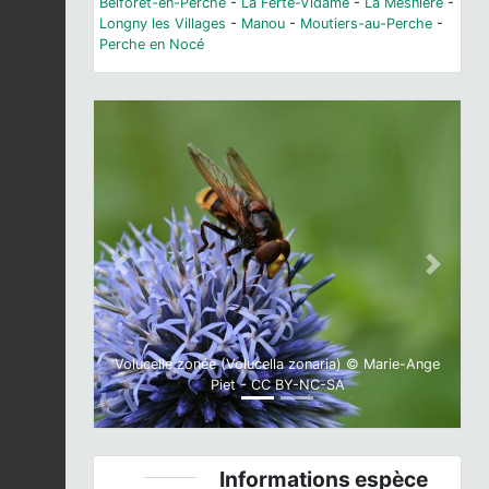
Belforêt-en-Perche
-
La Ferté-Vidame
-
La Mesnière
-
Longny les Villages
-
Manou
-
Moutiers-au-Perche
-
Perche en Nocé
Previous
Next
Volucelle zonée (Volucella zonaria) © Marie-Ange
Piet - CC BY-NC-SA
Informations espèce