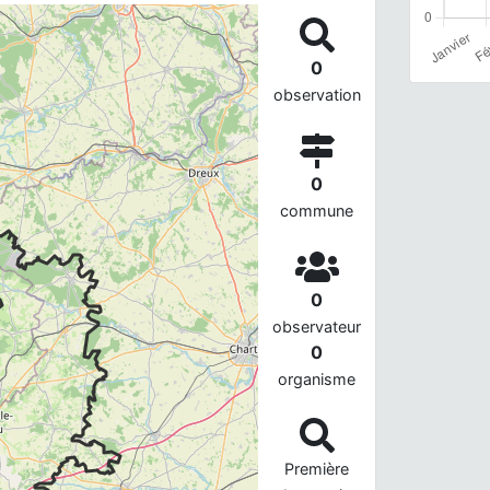
0
observation
0
commune
0
observateur
0
organisme
Première