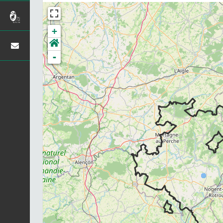
+
-
Chargement...