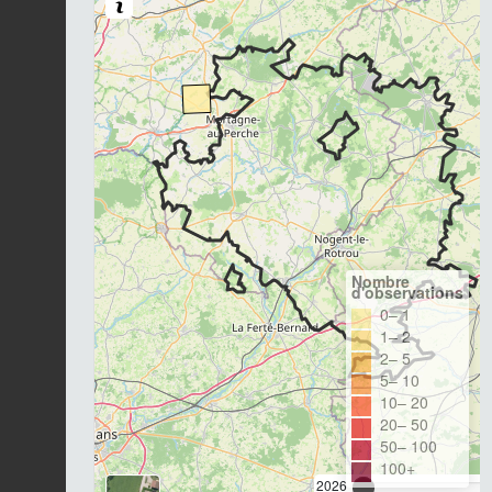
Nombre
d'observations
0– 1
1– 2
2– 5
5– 10
10– 20
20– 50
50– 100
100+
2026