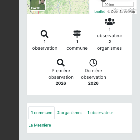
20 km
Nombre d'observ
Leaflet
| © OpenStreetMap
1
observateur
1
1
2
observation
commune
organismes
Première
Dernière
observation
observation
2026
2026
1
commune
2
organismes
1
observateur
La Mesnière