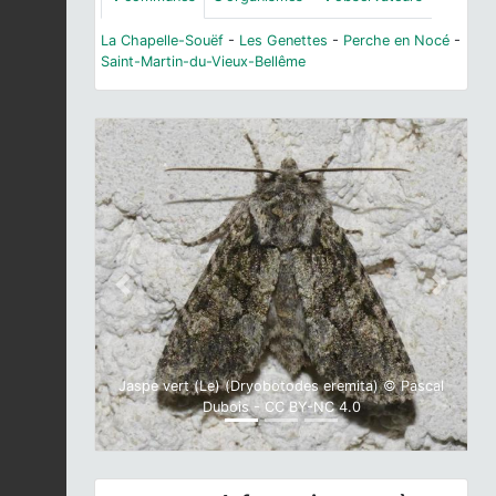
La Chapelle-Souëf
-
Les Genettes
-
Perche en Nocé
-
Saint-Martin-du-Vieux-Bellême
Previous
Next
Jaspe vert (Le) (Dryobotodes eremita) © Pascal
Dubois - CC BY-NC 4.0