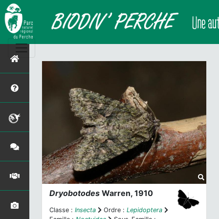
Dryobotodes
Warren, 1910
Classe :
Insecta
Ordre :
Lepidoptera