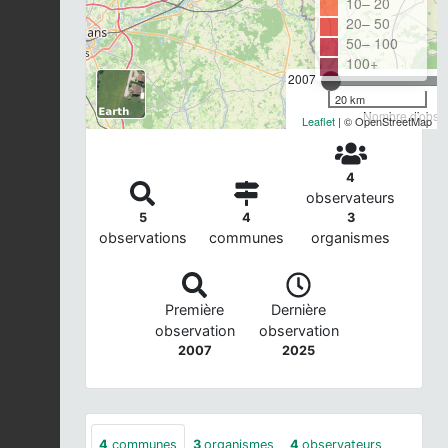
10– 20
20– 50
50– 100
100+
2007
20 km
Nombre d'observ
Leaflet
| © OpenStreetMap
4
observateurs
5
4
3
observations
communes
organismes
Première
Dernière
observation
observation
2007
2025
4
communes
3
organismes
4
observateurs