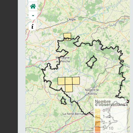
-
Nombre
d'observations
0– 1
1– 2
2– 5
5– 10