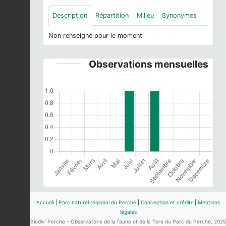
Description
Répartition
Milieu
Synonymes
Non renseigné pour le moment
Observations mensuelles
Accueil
|
Parc naturel régional du Perche
|
Conception et crédits
|
Mentions
légales
Biodiv’ Perche – Observatoire de la faune et de la flore du Parc du Perche, 2025