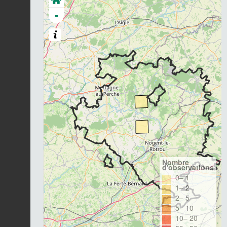
-
Nombre
d'observations
0– 1
1– 2
2– 5
5– 10
10– 20