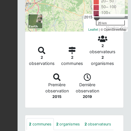
20– 50
50– 100
100+
2015
20 km
Nombre d'observ
Leaflet
| © OpenStreetMap
2
observateurs
2
2
2
observations
communes
organismes
Première
Dernière
observation
observation
2015
2019
2
communes
2
organismes
2
observateurs