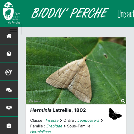
Herminia
Latreille, 1802
Classe :
Insecta
Ordre :
Lepidoptera
Famille :
Erebidae
Sous-Famille :
Herminiinae