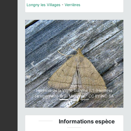
Longny les Villages
-
Verrières
Previous
Next
Herminie de la Vigne-blanche (L') (Herminia
tarsipennalis) © F. Michalke - CC BY-NC-SA
Informations espèce