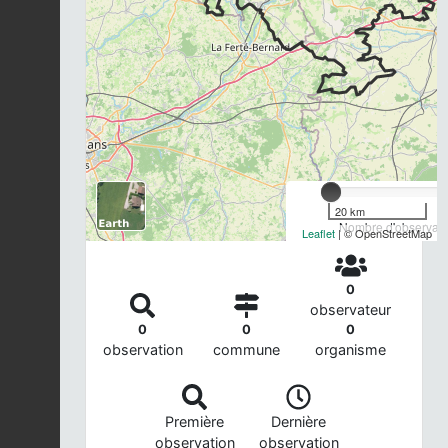
20 km
Nombre d'observatio
Leaflet
| © OpenStreetMap
0
observateur
0
0
0
observation
commune
organisme
Première
Dernière
observation
observation