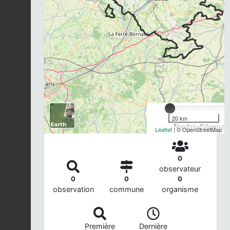
20 km
Nombre d'observatio
Leaflet
| © OpenStreetMap
0
observateur
0
0
0
observation
commune
organisme
Première
Dernière