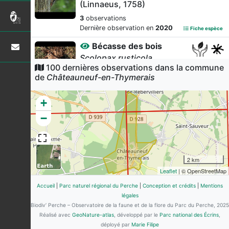
(Linnaeus, 1758)
3
observations
Dernière observation en
2020
Fiche espèce
Bécasse des bois
Scolopax rusticola
100 dernières observations dans la commune
Linnaeus, 1758
de
Châteauneuf-en-Thymerais
1
observation
Dernière observation en
2020
Fiche espèce
+
Pic vert
−
Picus viridis
Linnaeus, 1758
1
observation
Dernière observation en
2020
Fiche espèce
2 km
Pic noir
Leaflet
| © OpenStreetMap
Dryocopus martius
(Linnaeus, 1758)
Accueil
|
Parc naturel régional du Perche
|
Conception et crédits
|
Mentions
légales
1
observation
Biodiv’ Perche – Observatoire de la faune et de la flore du Parc du Perche, 2025
Dernière observation en
2020
Fiche espèce
Réalisé avec
GeoNature-atlas
, développé par le
Parc national des Écrins
,
Pic épeichette
déployé par
Marie Filipe